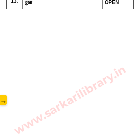
13.
दुखा 
OPEN
www.sarkarilibrary.in
→