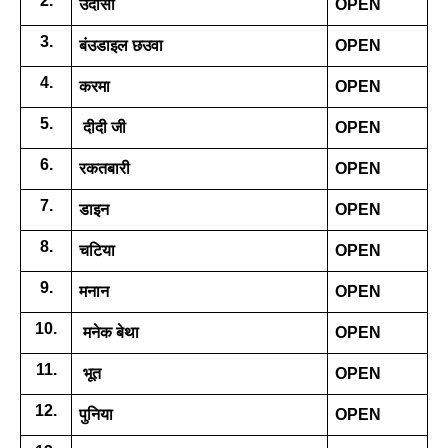
2.
उदासी
OPEN
3.
बंउडाइल छउवा
OPEN
4.
करमा
OPEN
5.
 दीदी जी
OPEN
6.
रकतबारी 
OPEN
7.
डाइन
OPEN
8.
चटिया
OPEN
9.
मनान 
OPEN
10.
 मनेक बेथा 
OPEN
11.
 भूत
OPEN
12.
पुनिया 
OPEN