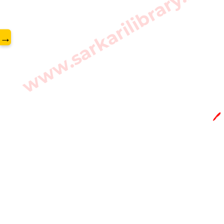
www.sarkarilibrary.in
→
🖊️