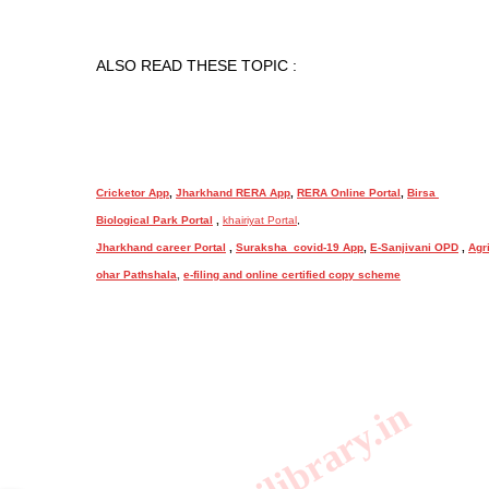
ALSO READ THESE TOPIC :
Cricketor App
, 
Jharkhand RERA App
, 
RERA Online Portal
, 
Birsa 
Biological Park Portal
 , 
khairiyat Portal
, 
Jharkhand career Portal
 , 
Suraksha  covid-19 App
, 
E-Sanjivani OPD
 , 
Agr
ohar Pathshala
, 
e-filing and online certified copy scheme