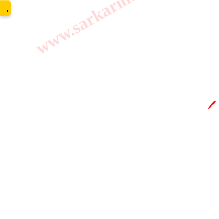
www.sarkarilibrary.in
→
🖊️