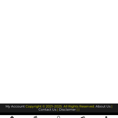
My Account
Copyright © 2021–2025. All Rights Reserved.
About Us
|
Contact Us
|
Disclaimer
| |