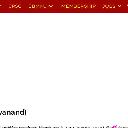
JPSC
BBMKU
MEMBERSHIP
JOBS
agyanand)