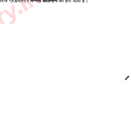
ry.in
रंज ग्रैंडमास्टर
मैग्नस कार्लसन
को हरा दिया है।