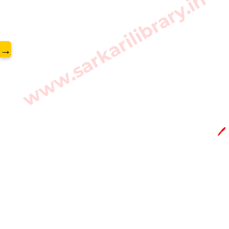
www.sarkarilibrary.in
→
🖊️