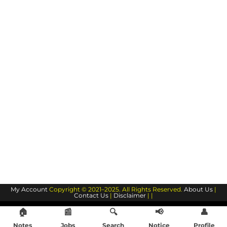
My Account
Copyright © 2021–2025. All Rights Reserved.
About Us
|
Contact Us
|
Disclaimer
| |
🏠
📰
🔍
📢
👤
Notes
Jobs
Search
Notice
Profile