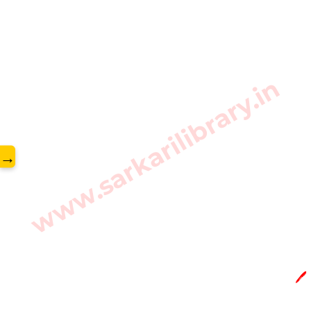
www.sarkarilibrary.in
→
🖊️