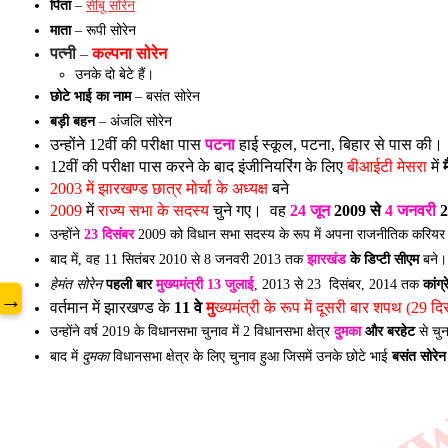
पिता
–
सीबू सोरेन
माता
– रूपी सोरेन
पत्नी
 – 
कल्पना सोरेन
उनके दो बेटे हैं।
www
छोटे भाई का नाम
– बसंत सोरेन
बड़ी बहन
– अंजलि सोरेन
उन्होंने 12वीं की परीक्षा पास 
पटना
 हाई स्कूल, पटना, बिहार से पास की। 
12वीं की परीक्षा पास करने के बाद इंजीनियरिंग के लिए 
बीआईटी मेसरा
 में 
2003 में झारखण्ड छात्र मोर्चा के अध्यक्ष
 बने
2009
 में 
राज्य सभा के सदस्य
 चुने गए।  वह 
24 जून
 2009 से 
4 जनवरी
 
उन्होंने
23 दिसंबर
2009 को विधान सभा सदस्य के रूप में अपना राजनीतिक करियर 
बाद में, वह 11 सितंबर 2010 से 8 जनवरी 2013 तक
झारखंड
के डिप्टी सीएम
बने।
हेमंत सोरेन
पहली बार
मुख्यमंत्री
13 जुलाई
, 2013 से 23 दिसंबर, 2014 तक
कांग
→
वर्तमान में झारखण्ड के 
11 वे 
मु
ख्यमंत्री के रूप में दूसरी बार शपथ (29 
उन्होंने वर्ष 2019 के विधानसभा चुनाव में 2 विधानसभा क्षेत्र
दुमका
और बरहेट
से चुन
बाद में
दुमका
विधानसभा क्षेत्र के लिए चुनाव हुआ जिसमें उनके छोटे भाई
बसंत सोरेन