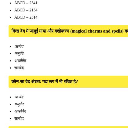
ABCD – 2341
ABCD – 2134
ABCD – 2314
किस वेद में जादुई माया और वशीकरण (magical charms and spells) 
ऋग्वेद
यजुर्वेद
अथर्ववेद
सामवेद
कौन-सा वेद अंशतः गद्य रूप में भी रचित है?
ऋग्वेद
यजुर्वेद
अथर्ववेद
सामवेद