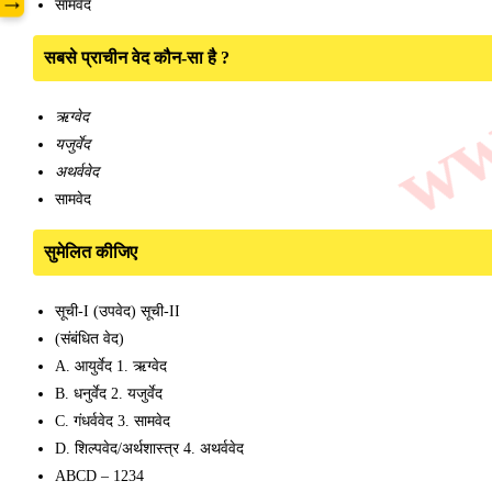
www
→
सामवेद
सबसे प्राचीन वेद कौन-सा है ?
ऋग्वेद
यजुर्वेद
अथर्ववेद
सामवेद
सुमेलित कीजिए
सूची-I (उपवेद) सूची-II
(संबंधित वेद)
A. आयुर्वेद 1. ऋग्वेद
B. धनुर्वेद 2. यजुर्वेद
C. गंधर्ववेद 3. सामवेद
D. शिल्पवेद/अर्थशास्त्र 4. अथर्ववेद
ABCD – 1234