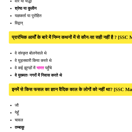
वीर या योद्धा
श्रेष्ठ या कुलीन
यज्ञकर्ता या पुरोहित
विद्वान्
प्रारंभिक आर्यों के बारे में निम्न कथनों में से कौन-सा सही नहीं है ? [SS
वे संस्कृत बोलनेवाले थे
वे घुड़सवारी किया करते थे
वे कई झुण्डों में
भारत
पहुँचे
वे मुख्यतः नगरों में निवास करते थे
इनमें से किस फसल का ज्ञान वैदिक काल के लोगों को नहीं था? [SSC Ma
जौ
गेहूँ
चावल
तम्बाकू