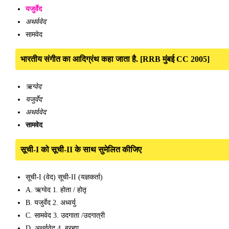
यजुर्वेद
अथर्ववेद
सामवेद
भारतीय संगीत का आदिग्रंथ कहा जाता है. [RRB मुंबई CC 2005]
ऋग्वेद
यजुर्वेद
अथर्ववेद
सामवेद
सूची-I को सूची-II के साथ सुमेलित कीजिए
सूची-I (वेद) सूची-II (यज्ञकर्ता)
A. ऋग्वेद 1. होता / होतृ
B. यजुर्वेद 2. अध्वर्यु
C. सामवेद 3. उदगाता /उदगात्री
D. अथर्ववेद 4. ब्रह्मा