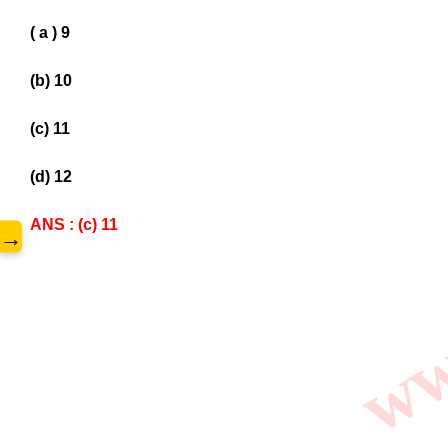
( a ) 9
www
(b) 10
(c) 11
(d) 12
ANS : (c) 11
→