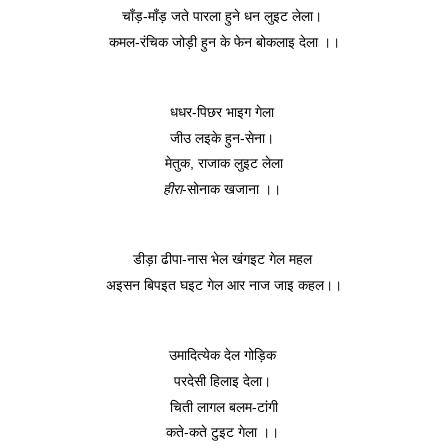
चाँड़-माँड़ जते पारला हुने धन लुइट लेला। 
कमल-रंचिक जोड़ी हुन के फेन बोकलाइ देला ।।
धधर-पिछर भाइग गेला 
जीउ लइके हुन-सेना। 
मेतुक, राजाक लुइट लेला
हीरा
-सोनाक खजाना ।। 
डीड़ा ढीपा-नास भेल खंगइट गेल महल 
अइसन बिपइत घइट गेल आर नाज जाइ कहल।।
उमादित्येक देल गोड़िक 
परदेसी हिलाइ देला। 
चिती लागल बलम-टांगी
कते-कते टुइट गेला ।। 