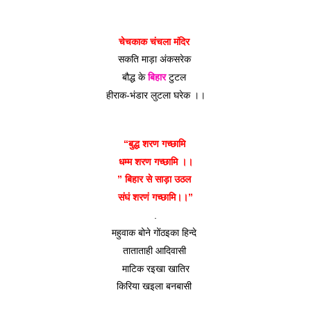
चेचकाक चंचला मंदिर 
सकति माड़ा अंकसरेक 
बौद्ध के 
बिहार
 टुटल 
हीराक-भंडार लुटला घरेक ।।
“बुद्ध शरण गच्छामि 
धम्म शरण गच्छामि ।।
” बिहार से साड़ा उठल 
संघं शरणं गच्छामि।।”
.
महुवाक बोने गोंठइका हिन्दे 
ताताताही आदिवासी 
माटिक रइखा खातिर
किरिया खइला बनबासी 