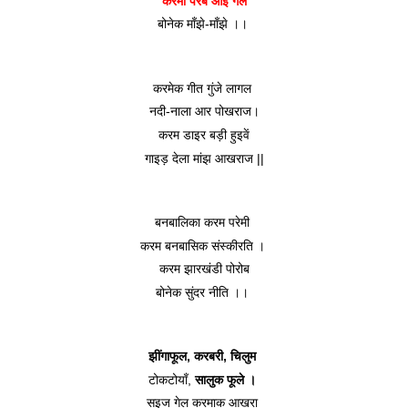
करमा परब आइ गेल
बोनेक माँझे-माँझे ।। 
करमेक गीत गुंजे लागल 
नदी-नाला आर पोखराज।
 करम डाइर बड़ी हुइवें 
गाइड़ देला मांझ आखराज ||
बनबालिका करम परेमी 
करम बनबासिक संस्कीरति । 
करम झारखंडी पोरोब
बोनेक सुंदर नीति ।। 
झींगाफूल, करबरी, चिलुम 
टोकटोयाँ, 
सालुक फूले । 
सइज गेल करमाक आखरा 