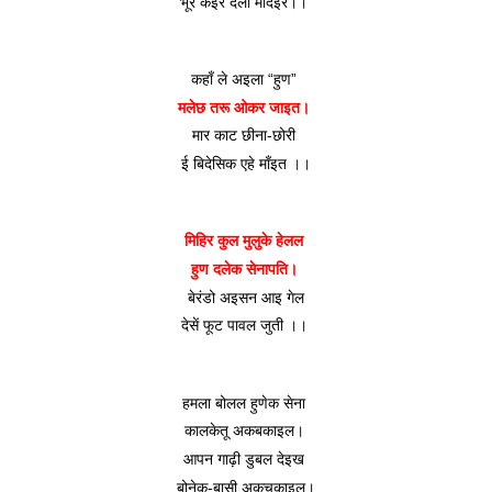
भूर कइर देला मांदइरें।। 
कहाँ ले अइला “हुण” 
मलेछ तरू ओकर जाइत। 
मार काट छीना-छोरी 
ई बिदेसिक एहे माँइत ।।
मिहिर कुल मुलुके हेलल 
हुण दलेक सेनापति। 
बेरंडो अइसन आइ गेल
देसें फूट पावल जुती ।। 
हमला बोलल हुणेक सेना 
कालकेतू अकबकाइल। 
आपन गाढ़ी डुबल देइख 
बोनेक-बासी अकचकाइल।