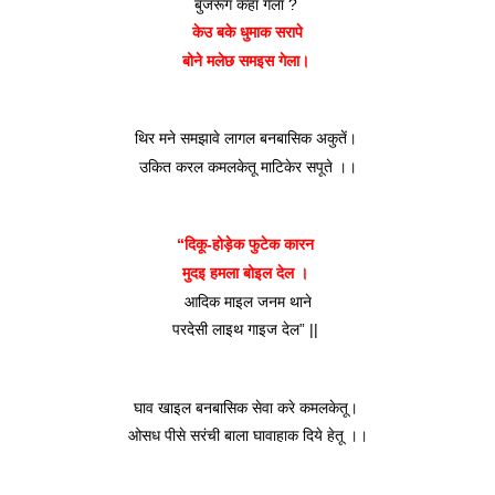
बुजरूग कहाँ गेला ? 
केउ बके धुमाक सरापे
बोने मलेछ समइस गेला। 
थिर मने समझावे लागल बनबासिक अकुतें। 
उकित करल कमलकेतू माटिकेर सपूते ।।
“दिकू-होड़ेक फुटेक कारन 
मुदइ हमला बोइल देल । 
आदिक माइल जनम थाने
परदेसी लाइथ गाइज देल” || 
घाव खाइल बनबासिक सेवा करे कमलकेतू। 
ओसध पीसे सरंची बाला घावाहाक दिये हेतू ।।