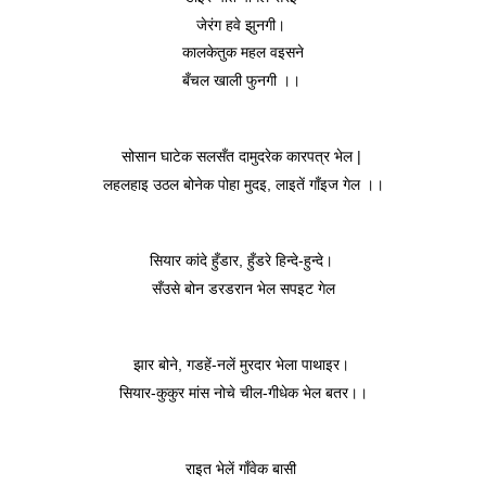
जेरंग हवे झुनगी। 
कालकेतुक महल वइसने
बँचल खाली फुनगी ।। 
सोसान घाटेक सलसँत दामुदरेक कारपत्र भेल | 
लहलहाइ उठल बोनेक पोहा मुदइ, लाइतें गाँइज गेल ।।
सियार कांदे हुँडार, हुँडरे हिन्दे-हुन्दे। 
सँउसे बोन डरडरान भेल सपइट गेल
झार बोने, गडहें-नलें मुरदार भेला पाथाइर। 
सियार-कुकुर मांस नोचे चील-गीधेक भेल बतर।।
राइत भेलें गाँवेक बासी 