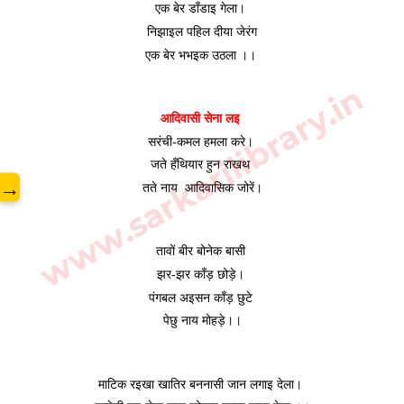
एक बेर डाँडाइ गेला। 
निझाइल पहिल दीया जेरंग
एक बेर भभइक उठला ।। 
www.sarkarilibrary.in
आदिवासी सेना लइ 
सरंची-कमल हमला करे। 
जते हँथियार हुन राखथ 
→
तते नाय  आदिवासिक जोरें।
तावों बीर बोनेक बासी 
झर-झर काँड़ छोड़े। 
पंगबल अइसन काँड़ छुटे 
पेछु नाय मोहड़े।।
माटिक रइखा खातिर बननासी जान लगाइ देला। 