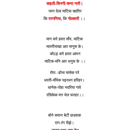
कइली-सिनगी-चम्पा नारी। 
जान देला माटिक खातिर
कि 
परगनिया,
 कि 
गोलवारी
 ।। 
मान करे हवत माँय, माटिक 
मातरीभाखा आर मानुस के।
 कोऽड़ करे हवत आपन 
माटिक-मनि आर धनुस के ।।
रोपा -डोभा मासेक परे 
धरती-माँयेक पइरधन हरिहर। 
धानेक-पोहा भदरिया गावे 
रसिकेक मन भेल फरहर।।
बोने सयान बेटी छउवाक 
राग-रंग रीझे। 