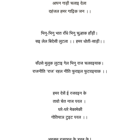
आपन गाड़ी चलाइ देला 
दहंजल हमर गाढ़िक जन ।।
भिनु-भिनु भात राँधे भिनु चुल्हाक हाँड़ी। 
सइ लेल बिदेसी लुटला ।। हमर धोती-साड़ी।।
सँउसे मुलुक लुटाइ गेल भिनु राज चलवइयाक। 
राजनीति ‘राज’ रहल नीति फुराइल फुटवइयाक ।।
हमर देसें ई रजवइन के 
तावो चेत नाज परल । 
घरे-घरे मेकामेकी
गोतियाञ टुइट परल ।। 
अइसन रजवइन के डुइब के | 