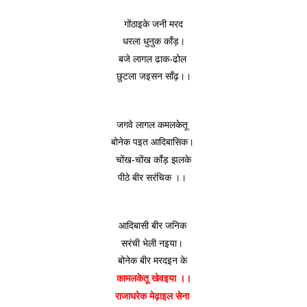
गोंठाइके जनी मरद
 धरला धुनुक काँड़। 
बजे लागल ढाक-ढोल 
छुटला जइसन साँढ़।।
जगवे लागल कमलकेतू 
बोनेक पइत आदिबासिक। 
चोंख-चोंख काँड़ झलके
पीठे बीर सरंचिक ।। 
आदिबासी बीर जनिक 
सरंची भेली नइया। 
बोनेक बीर मरदइन के 
कामलकेतू खेवइया ।।
राजाघरेक मेढ़ाइल सेना 