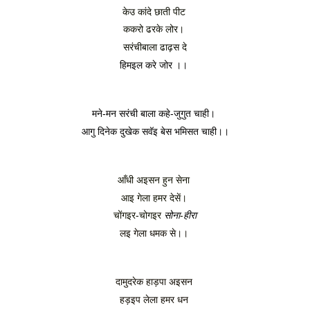
केउ कांदे छाती पीट 
ककरो ढरके लोर। 
सरंचीबाला ढाढ़स दे
हिमइल करे जोर ।। 
मने-मन सरंची बाला कहे-जुगुत चाही। 
आगु दिनेक दुखेक सवॅइ बेस भमिसत चाही।।
आँधी अइसन हुन सेना 
आइ गेला हमर देसें। 
चोंगइर-चोगइर 
सोना
-
हीरा
लइ गेला धमक से।। 
दामुदरेक हाड़पा अइसन 
हड़इप लेला हमर धन 