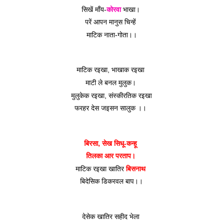
सिखें माँय-
कोरवा
 भाखा। 
परें आपन मानुस चिन्हें 
माटिक नाता-गोता।।
माटिक रइखा, भाखाक रइखा 
माटी ले बनल मुलुक। 
मुलुकेक रइखा, संस्कीरतिक रइखा
फरहर देस जइसन सालुक ।। 
बिरसा, सेख सिधू-कन्हू 
तिलका आर परताप। 
माटिक रइखा खातिर 
बिसनाथ
बिदेसिक डिकरवल बाप।।
देसेक खातिर सहीद भेला 