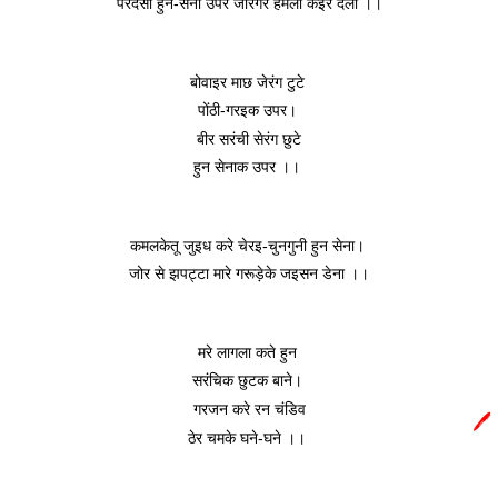
परदेसी हुन-सेना उपर जोरगर हमला कइर देला ।।
बोवाइर माछ जेरंग टुटे 
पोंठी-गरइक उपर। 
बीर सरंची सेरंग छुटे
हुन सेनाक उपर ।। 
कमलकेतू जुइध करे चेरइ-चुनगुनी हुन सेना। 
जोर से झपट्टा मारे गरूड़ेके जइसन डेना ।।
मरे लागला कते हुन 
सरंचिक छुटक बाने। 
गरजन करे रन चंडिव
🖊️
ठेर चमके घने-घने ।। 