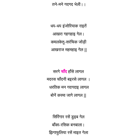
तने-मने गदगद भेली।।
धप-धप इंजोरियाक राइतें 
आखरा गहगहाइ गेल। 
कमलकेतू-सरंचिक जोड़ी 
आखराज महमहाइ गेल ||
सरगे 
चाँद
 हाँसे लागल 
मदरस चाँदनी बइरसे लागल । 
धरतिक मन गदगदाइ लागल
बोनें करमा जागे लागल || 
सिंरिंगार रसें डुइब गेल 
बाँका-रसिक बनबाला। 
झिगाफुलिया रसें माइत गेला 