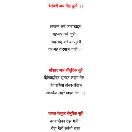
बेलंदरी आर गेंदा फूले ।।
लहलह करें जावाडाइर 
मह-मह करे जुही। 
चह-चह करे बनसुंदरी
गह-गह करमाञ चाही।। 
माँदइर आर बाँसुरिक सुरें 
झिंकाझोइर झुमइर लाइग गेल ।
 रंगचागिया बाँका-रसिक 
आनंदेक लहरें माइत गेल ।।
कमल केतुक बंसुरिक सुरें 
बनबालिका रीझ गेली। 
रीझ गेली सरंची बाला 