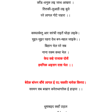
काँड-धनुक लइ जाथ आखरा । 
तितकी-लुआठी लइ बुले
परे लागल गोटे पाहरा ।। 
कामलकेतू आर सरंची राइतें घोड़ा लइके। 
घुइर-घुइर पहरा देथ बन-महल जाइके।।
बिहान भेल परे सब 
नाना रकम कथा भेल । 
केउ कहे राजाक दोसें
हमनिक अइसन दसा भेल ।। 
बेदेक बांभन बाँचे लागल ई तऽ सकति मायेक किरपा। 
सरमन सब बखान करेतथागतेक ई हाड़पा ।।
धुमाबइद कहाँ उड़ल 