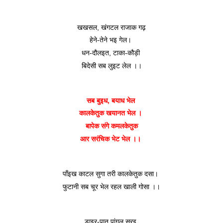
खखसल, खंगटल राजाक गढ़
हेने-तेने भइ गेल। 
धन-दौलइत, टाका-कौड़ी 
बिदेसी सब लुइट लेल ।।
सब बुइध, बयाध भेल 
कालकेतुक खयानत भेल । 
बापेक संगे कमलकेतुक
आर सरंचिक भेट भेल ।। 
पाँइख काटल सुगा तरी कालकेतुक दसा। 
फुटानी सब चूर भेल रहल खाली गोसा ।।
डाइर-पात पांगल सरइ 