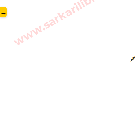
www.sarkarilibrary.in
→