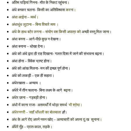
अंतिम घड़ियां गिनना- मौत के निकट पहुंचना। 
अंधे बनकर चलना- किसी का अतिविश्वास 
करना। 
अंधा आईना – व्यर्थ। 
अंधाधुंध लुटाना – बिना विचारे व्यय । 
अंधे के हाथ बटेर लगना – संयोग वश किसी अपात्र को 
अच्छी वस्तु मिल जाना। 
देखना। 
अंधा बनना – आगे-पीछे कुछ न 
अंधा बनाना – धोखा देना। 
अंधे को अंधे द्वारा ही राह दिखाना- गलत दिशा में जाने की संभावना बढ़ना। 
अंधा होना – विवेक भ्रष्ट होना। 
अंधे को आंख मिलना- मन की इच्छा पूर्ण होना। 
अंधे को लकड़ी – एक ही सहारा। 
अंधेरखाता – अन्याय । 
अंधेरे में तीन चलाना- बिना लक्ष्य के आगे  
बढ़ना। 
अंधेर छाना – गड़बड़ी होना। 
अंधों में काना राजा- असमर्थों में थोड़ा समर्थ  
भी श्रेष्ठ। 
अंधेरनगरी – जहाँ धाँधली का बोलबाला 
हो
। 
अंध के आगे रोए अपने नयन खोए – अत्याचारी को अपना दुःख  सुनाना। 
अँधेरे मुँह – प्रातःकाल, तड़के।