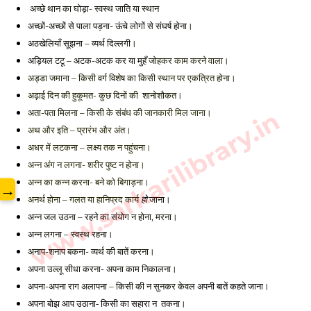
 अच्छे थान का घोड़ा- स्वस्थ जाति या स्थान 
अच्छों-अच्छों से पाला पड़ना- ऊंचे लोगों से संघर्ष होना। 
अठखेलियाँ सूझना – व्यर्थ दिल्लगी। 
अड़ियल टटू – अटक-अटक कर या मुहँ 
जोहकर काम करने वाला। 
अड्डा जमाना – किसी वर्ग विशेष का किसी 
स्थान पर एकत्रित होना। 
अढ़ाई दिन की हुकूमत- कुछ दिनों की  
शानोशौकत। 
www.sarkarilibrary.in
अता-पता मिलना – किसी के संबंध की 
जानकारी मिल जाना। 
अथ और इति – प्रारंभ और अंत। 
अधर में लटकना – लक्ष्य तक न पहुंचना।
अन्न अंग न लगना- शरीर पुष्ट न होना। 
अन्न का कन्न करना- बने को बिगाड़ना। 
→
अनर्थ होना – गलत या हानिप्रद कार्य 
 जाना। 
हो
अन्न जल उठना – रहने का संयोग न होना, 
मरना। 
अन्न लगना – स्वस्थ रहना। 
अनाप-शनाप बकना- व्यर्थ की बातें करना। 
अपना उल्लू सीधा करना- अपना काम निकालना। 
अपना-अपना राग अलापना – किसी की न सुनकर केवल 
अपनी बातें कहते जाना। 
तकना। 
अपना बोझ आप उठाना- किसी का सहारा न  