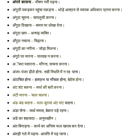
अंगारे बरसना
 – भीषण गर्मी पड़ना। 
अंगुली पकड़कर पहुंचा पकड़ना – थोड़े आश्रय से व्यापक अधिकार प्राप्त करना। 
अंगूठा चूमना – चापलूसी करना। 
अँगूठा दिखाना – समय पर धोखा देना। 
अंगूठा छाप – अनपढ़ व्यक्ति। 
अँगूठा नचाना – चिढ़ाना। 
अंगूठी का नगीना – जोड़ा मिलना। 
अंगूठे पर मारना – पारवाह न करना। 
अॅचरा पसारना – माँगना, याचना करना। 
अंजर-पंजर ढीले होना- सही स्थिति में न रह  
पाना। 
बेहोश होना। 
अंटाचित होना – हतप्रभ या भौंचक होना, 
अंट शंट बकना – व्यर्थ की बातें करना।
अंटी मारना – चाल चलना। 
अंड-बंड कहना – भला-बुराया अंट संट 
कहना। 
रहना। 
अंडा सेना – व्यर्थ ममत्व, बेकार पड़े 
अंडे का शहजादा – अनुभवहीन । 
अंत बिगाड़ना – कार्य का अन्तिम फल 
खराब कर देना। 
अंतड़ी गले में पड़ना- आपत्ति में पड़ जाना। 