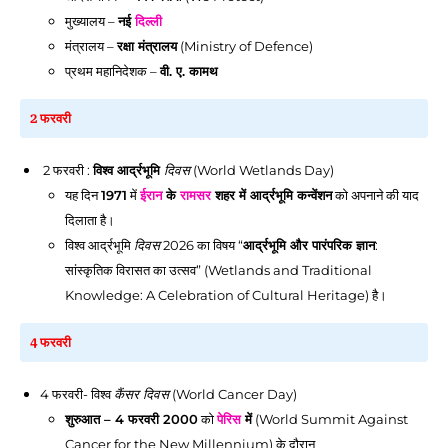
मुख्यालय –
नई
दिल्ली
मंत्रालय –
रक्षा मंत्रालय
(Ministry of Defence)
प्रथम महानिदेशक –
वी. ए. कामथ
2 फरवरी
2 फरवरी :
विश्व आर्द्रभूमि
दिवस
(World Wetlands Day)
यह दिन
1971
में
ईरान
के
रामसर
शहर में आर्द्रभूमि कन्वेंशन
को अपनाने की याद
दिलाता है।
विश्व आर्द्रभूमि
दिवस
2026 का विषय “
आर्द्रभूमि और पारंपरिक ज्ञान
:
सांस्कृतिक विरासत का उत्सव” (Wetlands and Traditional
Knowledge: A Celebration of Cultural Heritage) है।
4 फरवरी
4 फरवरी
- विश्व
कैंसर
दिवस
(World Cancer Day)
शुरुआत – 4 फरवरी 2000
को
पेरिस
में
(World Summit Against
Cancer for the New Millennium) के दौरान