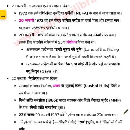
www.sarkarilibrary.in
20 फरवरी
-
अरुणाचल प्रदेश
स्थापना दिवस
1972
तक इसे
नॉर्थ-ईस्ट फ्रंटियर एजेंसी (NEFA)
के नाम से जाना जाता था।
→
20 जनवरी
1972
को इसे
केंद्र शासित प्रदेश
का दर्जा मिला और इसका नाम
बदलकर ‘
अरुणाचल प्रदेश
‘ रखा गया।
20 फरवरी
1987
को अरुणाचल प्रदेश भारतीय संघ का
24वां राज्य
बना।
इसके लिए भारतीय संविधान में
55वां
संशोधन
किया गया था।
अरुणाचल प्रदेश
को “
उगते सूरज की भूमि
” (Land of the Rising
Sun) कहा जाता है क्योंकि भारत में सूर्य की पहली किरण यहीं पड़ती है।
अरुणाचल प्रदेश
की
आधिकारिक भाषा अंग्रेजी
है, और यहाँ का
राजकीय
पशु मिथुन (Gayal)
है।
20 फरवरी
-
मिज़ोरम
स्थापना दिवस
आजादी के समय मिज़ोरम,
असम
के ‘लुशाई हिल्स’ (Lushai Hills) जिले
के
रूप में जाना जाता था।
मिज़ो शांति समझौता (1986)
: भारत सरकार और
मिज़ो नेशनल फ्रंट (MNF)
के बीच ‘
मिज़ो शांति समझौता
‘ हुआ।
23वां राज्य:
20 फरवरी 1987 को मिज़ोरम भारतीय संघ का 23वां राज्य बना।
‘मिज़ोरम’ नाम का अर्थ ही है—
‘मिज़ो’ (लोग)
, ‘
राम’ (भूमि)
, यानी “मिज़ो लोगों की
भूमि”।