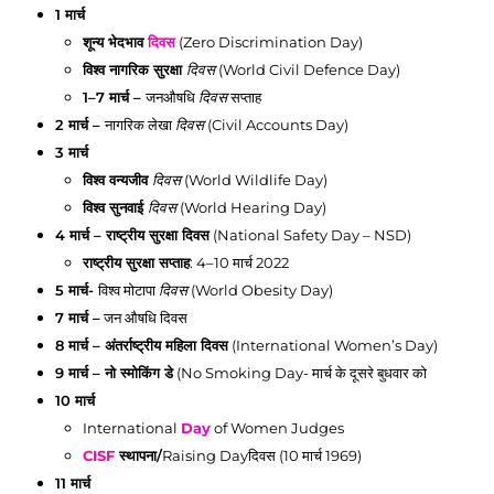
1 मार्च
शून्य भेदभाव
दिवस
(Zero Discrimination Day)
विश्व नागरिक सुरक्षा
दिवस
(World Civil Defence Day)
1–
7 मार्च
–
जनऔषधि
दिवस
सप्ताह
2 मार्च
–
नागरिक लेखा
दिवस
(Civil Accounts Day)
3 मार्च
विश्व वन्यजीव
दिवस
(World Wildlife Day)
विश्व सुनवाई
दिवस
(World Hearing Day)
4 मार्च
– राष्ट्रीय सुरक्षा दिवस
(National Safety Day – NSD)
राष्ट्रीय सुरक्षा सप्ताह
: 4–10 मार्च 2022
5 मार्च
-
विश्व मोटापा
दिवस
(World Obesity Day)
7 मार्च
–
जन औषधि दिवस
8 मार्च
– अंतर्राष्ट्रीय महिला दिवस
(International Women’s Day)
9 मार्च
– नो स्मोकिंग डे
(No Smoking Day- मार्च के दूसरे बुधवार को
10 मार्च
International
Day
of Women Judges
CISF
स्थापना/
Raising Dayदिवस (10 मार्च 1969)
11 मार्च