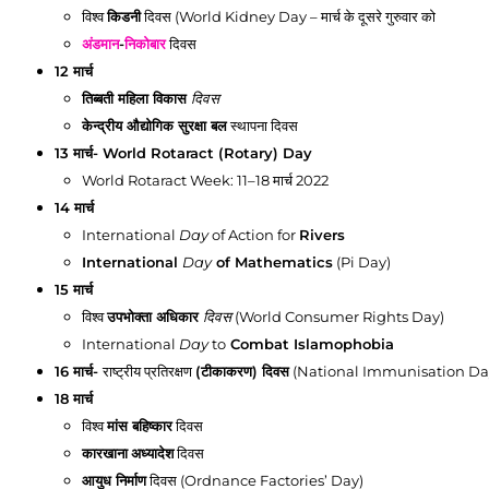
विश्व
किडनी
दिवस (World Kidney Day – मार्च के दूसरे गुरुवार को
अंडमान
-
निकोबार
दिवस
12 मार्च
तिब्बती महिला विकास
दिवस
केन्द्रीय औद्योगिक सुरक्षा बल
स्थापना दिवस
13 मार्च
- World Rotaract (Rotary) Day
World Rotaract Week: 11–18 मार्च 2022
14 मार्च
International
Day
of Action for
Rivers
International
Day
of Mathematics
(Pi Day)
15 मार्च
विश्व
उपभोक्ता अधिकार
दिवस
(World Consumer Rights Day)
International
Day
to
Combat Islamophobia
16 मार्च
-
राष्ट्रीय प्रतिरक्षण
(टीकाकरण) दिवस
(National Immunisation Da
18 मार्च
विश्व
मांस बहिष्कार
दिवस
कारखाना
अध्यादेश
दिवस
आयुध निर्माण
दिवस (Ordnance Factories’ Day)