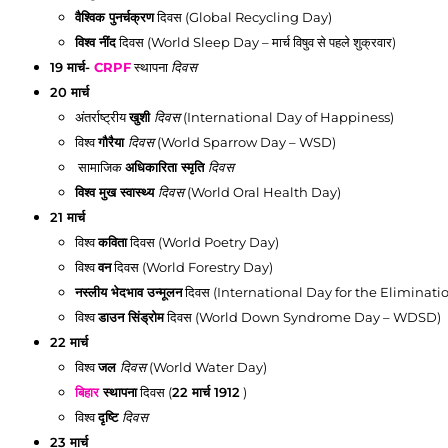
वैश्विक पुनर्चक्रण
दिवस (Global Recycling Day)
विश्व नींद
दिवस (World Sleep Day – मार्च विषुव से पहले शुक्रवार)
19 मार्च
-
CRPF
स्थापना
दिवस
20 मार्च
अंतर्राष्ट्रीय
खुशी
दिवस
(International Day of Happiness)
विश्व
गौरैया
दिवस
(World Sparrow Day – WSD)
सामाजिक
अधिकारिता स्मृति
दिवस
विश्व मुख स्वास्थ्य
दिवस
(World Oral Health Day)
21 मार्च
विश्व
कविता
दिवस (World Poetry Day)
विश्व
वन
दिवस (World Forestry Day)
नस्लीय भेदभाव उन्मूलन
दिवस (International Day for the Eliminati
विश्व
डाउन सिंड्रोम
दिवस (World Down Syndrome Day – WDSD)
22 मार्च
विश्व
जल
दिवस
(World Water Day)
बिहार
स्थापना
दिवस (
22 मार्च
1912
)
विश्व
दृष्टि
दिवस
23 मार्च