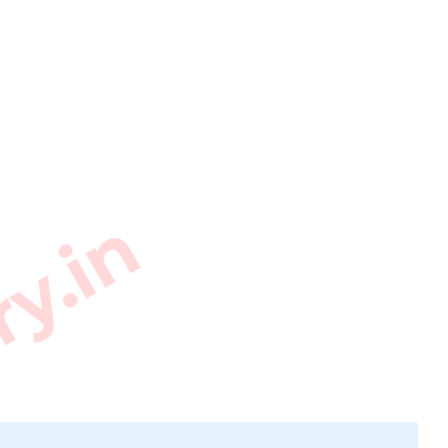
ry.in