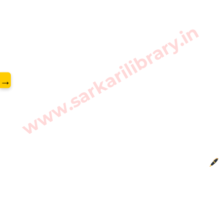
www.sarkarilibrary.in
→