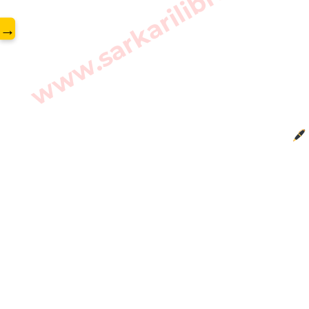
www.sarkarilibrary.in
→