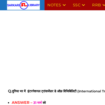
Skip
NOTES
SSC
RRB
to
content
Q.
दुनिया भर में
इंटरनेशनल ट्रांसजेंडर डे ऑफ़ विजिबिलिटी (Internation
ANSWER –
31 मार्च
को