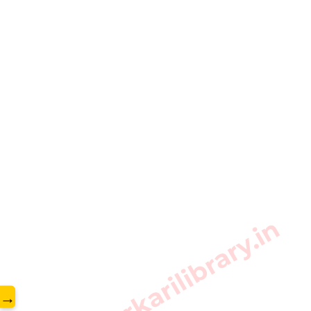
www.sarkarilibrary.in
→