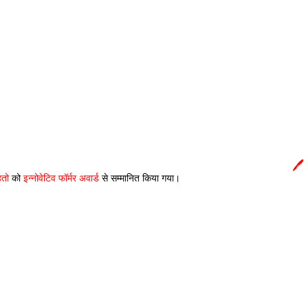
y.in
🖊️
हतो
 को 
इन्नोवेटिव फॉर्मर अवार्ड
 से सम्मानित किया गया। 