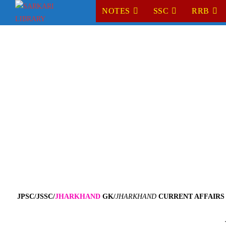
Skip
NOTES
SSC
RRB
to
content
JPSC/JSSC/
JHARKHAND
GK/
JHARKHAND
CURRENT AFFAIR