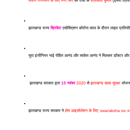
मिशन गगनयान के लिए नैनो चिप
 को राँची के 
शशिकांत कुमार
 (इसरो त्रिवे
झारखण्ड राज्य 
क्रिकेट
 एसोसिएशन कोरोना काल के दौरान लाइव प्रतियो
युवा इंजीनियर भाई रोहित आनंद और साकेत आनंद ने मिलकर डॉक्टर और
 झारखण्ड सरकार द्वारा 
15 नवंबर
 2020
 से 
झारखण्ड खाद्य सुरक्षा 
योजन
झारखण्ड राज्य सरकार ने
 होम आइसोलेशन के लिए ‘swaraksha.nic.in’ 