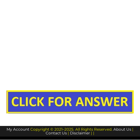
My Account
Copyright © 2021–2025. All Rights Reserved.
About Us
|
Contact Us
|
Disclaimer
| |