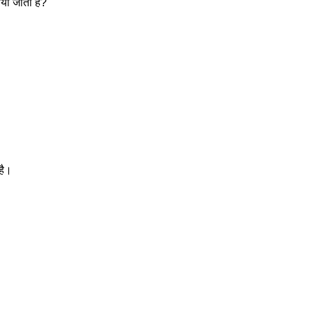
या जाता है? 
है। 