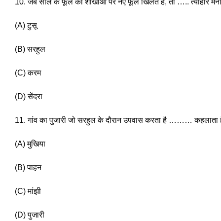
10. जब साल के फूल की शाखाओं पर नए फूल खिलते हैं, तो ….. त्योहार मना
(A) टुसू
(B) सरहुल 
(C) करम
(D) सेंदरा 
11. गांव का पुजारी जो सरहुल के दौरान उपवास करता है ……… कहलाता 
(A) मुखिया 
(B) पाहन
(C) मांझी 
(D) पुजारी 