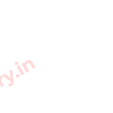
ry.in