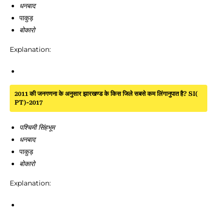
धनबाद
पाकुड़
बोकारो
Explanation:
2011 की जनगणना के अनुसार झारखण्ड के किस जिले सबसे कम लिंगानुपात है? SI(
PT)-2017
पश्चिमी सिंहभूम
धनबाद
पाकुड़
बोकारो
Explanation: