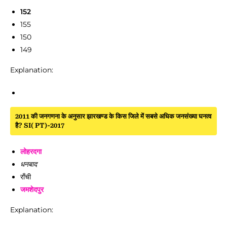
152
155
150
149
Explanation:
2011 की जनगणना के अनुसार झारखण्ड के किस जिले में सबसे अधिक जनसंख्या घनत्व
है? SI( PT)-2017
लोहरदगा
धनबाद
राँची
जमशेदपुर
Explanation: