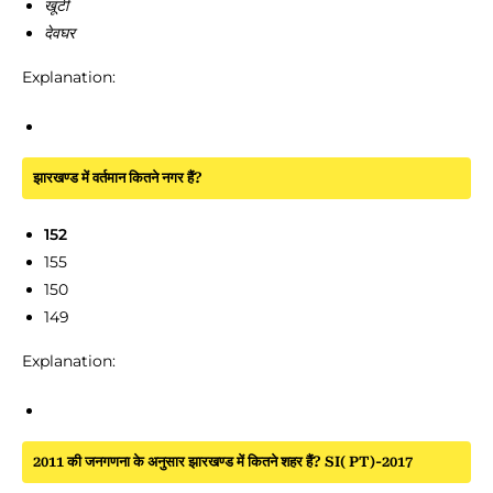
खूंटी
देवघर
Explanation:
झारखण्ड में वर्तमान कितने नगर हैं?
152
155
150
149
Explanation:
2011 की जनगणना के अनुसार झारखण्ड में कितने शहर हैं? SI( PT)-2017