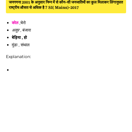
जनगणना 2001 के अनुसार निम्न में से कौन-सी जनजातियों का कुल मिलाकर लिंगानुपात
राष्ट्रीय औसत से अधिक है ? SI( Mains)-2017
कोल
,चेरो
असुर
, बंजारा
बेड़िया , हो
मुंडा , संथाल
Explanation: