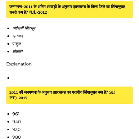
जनगणना-2011 के अंतिम आंकड़ों के अनुसार झारखण्ड के किस जिले का लिंगानुपात
सबसे कम है? जे.ई.-2012
पश्चिमी सिंहभूम
धनबाद
पाकुड़
बोकारो
Explanation:
2011 की जनगणना के अनुसार झारखण्ड का ग्रामीण लिंगानुपात क्या है? SI(
PT)-2017
961
940
930
980