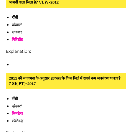
आबादी वाला जिला है? VLW-2012
राँची
बोकारो
धनबाद
गिरिडीह
Explanation:
2011 की जनगणना के अनुसार
झारखंड
के किस जिले में सबसे कम जनसंख्या घनत्व है
? SI( PT)-2017
राँची
बोकारो
सिमडेगा
गिरिडीह