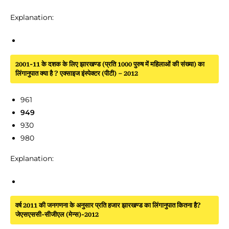
Explanation:
2001-11 के दशक के लिए झारखण्ड (प्रति 1000 पुरुष में महिलाओं की संख्या) का
लिंगानुपात क्या है ? एक्साइज इंस्पेक्टर (पीटी) – 2012
961
949
930
980
Explanation:
वर्ष 2011 की जनगणना के अनुसार प्रति हजार झारखण्ड का लिंगानुपात कितना है?
जेएसएससी-सीजीएल (मेन्स)-2012