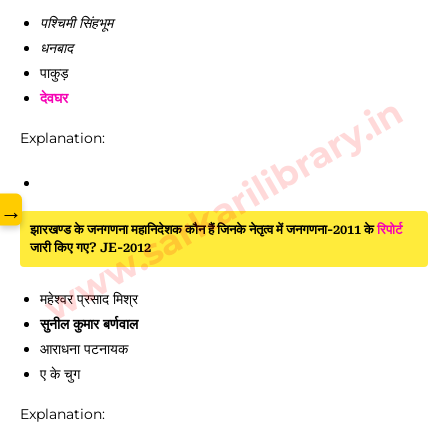
पश्चिमी सिंहभूम
धनबाद
पाकुड़
www.sarkarilibrary.in
देवघर
Explanation:
→
झारखण्ड के जनगणना महानिदेशक कौन हैं जिनके नेतृत्व में जनगणना-2011 के
रिपोर्ट
जारी किए गए? JE-2012
महेश्वर प्रसाद मिश्र
सुनील कुमार बर्णवाल
आराधना पटनायक
ए के चुग
Explanation: