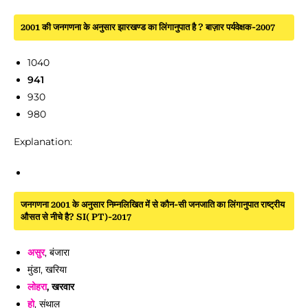
2001 की जनगणना के अनुसार झारखण्ड का लिंगानुपात है ? बाज़ार पर्यवेक्षक-2007
1040
941
930
980
Explanation:
जनगणना 2001 के अनुसार निम्नलिखित में से कौन-सी जनजाति का लिंगानुपात राष्ट्रीय
औसत से नीचे है? SI( PT)-2017
असुर
, बंजारा
मुंडा, खरिया
लोहरा
, खरवार
हो
, संथाल