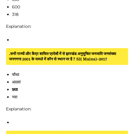
600
318
Explanation:
.सभी राज्यों और केंद्र शासित प्रदेशों में से झारखंड अनुसूचित जनजाति जनसंख्या
जनगणना 2001 के मामले में कौन से स्थान पर है ? SI( Mains)-2017
चौथा
आठवां
छठा
नवा
Explanation: