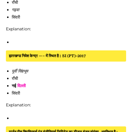
राँची
गढ़वा
सिंदरी
Explanation:
झारखण्ड निवेश केन्द्र —– में स्थित है। SI (PT)-2017
पूर्वी सिंहभूम
राँची
नई
दिल्ली
सिंदरी
Explanation:
गार्डन रीच शिपबिल्डर्स एंड इंजीनियर्स लिमिटेड का डीजल इंजन संयंत्र, अवस्थित है :