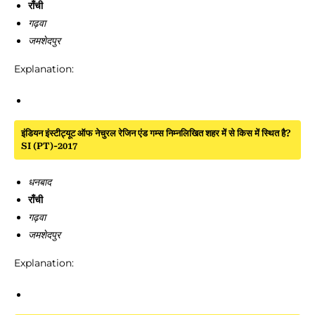
राँची
गढ़वा
जमशेदपुर
Explanation:
इंडियन इंस्टीट्यूट ऑफ नेचुरल रेजिन एंड गम्स निम्नलिखित शहर में से किस में स्थित है?
SI (PT)-2017
धनबाद
राँची
गढ़वा
जमशेदपुर
Explanation: