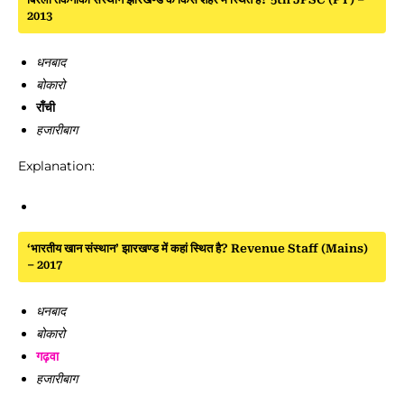
2013
धनबाद
बोकारो
राँची
हजारीबाग
Explanation:
‘भारतीय खान संस्थान’ झारखण्ड में कहां स्थित है? Revenue Staff (Mains)
– 2017
धनबाद
बोकारो
गढ़वा
हजारीबाग