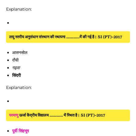
Explanation:
लघु स्तरीय अनुसंधान संस्थान की स्थापना ………..में की गई है। SI (PT)-2017
आसनसोल
राँची
गढ़वा
सिंदरी
Explanation:
परमाणु
ऊर्जा केंद्रीय विद्यालय ……….. में स्थित है। SI (PT)-2017
पूर्वी सिंहभूम