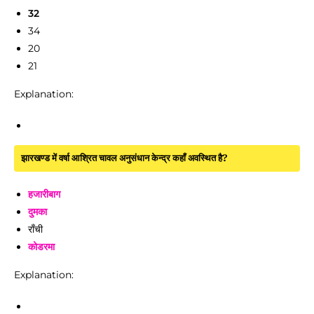
32
34
20
21
Explanation:
झारखण्ड में वर्षा आश्रित चावल अनुसंधान केन्द्र कहाँ अवस्थित है?
हजारीबाग
दुमका
राँची
कोडरमा
Explanation: