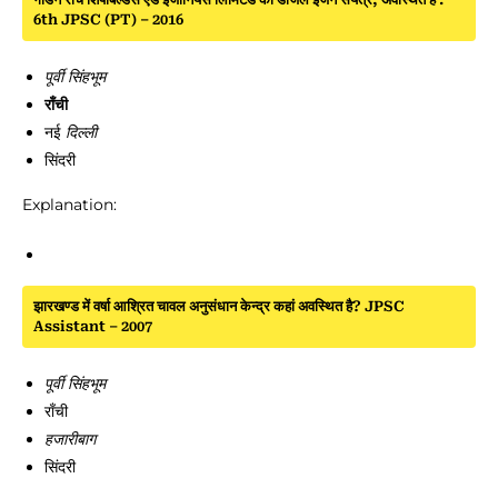
6th JPSC (PT) – 2016
पूर्वी सिंहभूम
राँची
नई
दिल्ली
सिंदरी
Explanation:
झारखण्ड में वर्षा आश्रित चावल अनुसंधान केन्द्र कहां अवस्थित है? JPSC
Assistant – 2007
पूर्वी सिंहभूम
राँची
हजारीबाग
सिंदरी