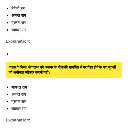
मेदिनी राय
अनन्त राय
प्रताप राय
सहवल राय
Explanation:
पलामू
के किस
चेरो
राजा को अकबर के सेनापति मानसिंह से पराजित होने के बाद मुगलों
की अधीनता स्वीकार करनी पड़ी?
भागवत राय
अनन्त राय
प्रताप राय
सहवल राय
Explanation: