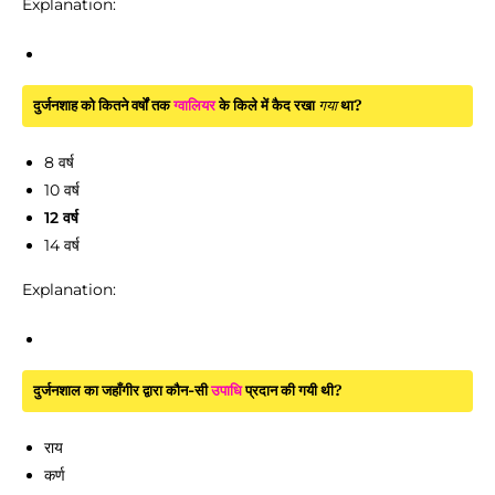
Explanation:
दुर्जनशाह को कितने वर्षों तक
ग्वालियर
के किले में कैद रखा
गया
था?
8 वर्ष
10 वर्ष
12 वर्ष
14 वर्ष
Explanation:
दुर्जनशाल का जहाँगीर द्वारा कौन-सी
उपाधि
प्रदान की गयी थी?
राय
कर्ण