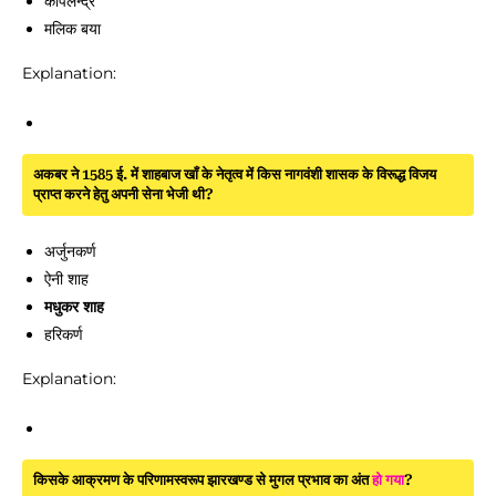
कपिलेन्द्र
मलिक बया
Explanation:
अकबर ने 1585 ई. में शाहबाज खाँ के नेतृत्व में किस नागवंशी शासक के विरूद्ध विजय
प्राप्त करने हेतु अपनी सेना भेजी थी?
अर्जुनकर्ण
ऐनी शाह
मधुकर शाह
हरिकर्ण
Explanation:
किसके आक्रमण के परिणामस्वरूप झारखण्ड से मुगल प्रभाव का अंत
हो
गया
?