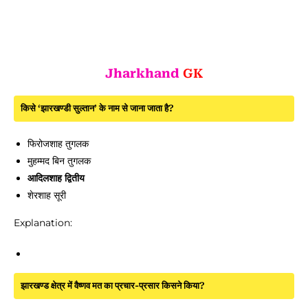
Jharkhand
GK
किसे ‘झारखण्डी सुल्तान’ के नाम से जाना जाता है?
फिरोजशाह तुगलक
मुहम्मद बिन तुगलक
आदिलशाह द्वितीय
शेरशाह सूरी
Explanation:
झारखण्ड क्षेत्र में वैष्णव मत का प्रचार-प्रसार किसने किया?