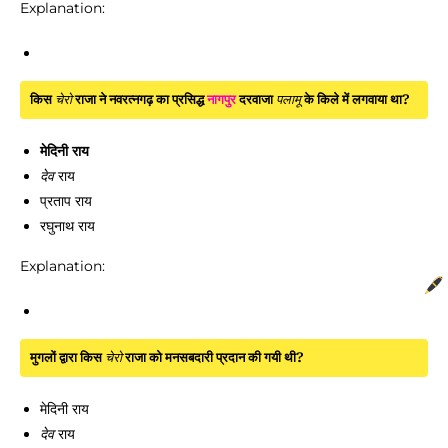
Explanation:
किस
चेरो
राजा ने नवरत्नगढ़ का प्रसिद्ध
नागपुर
दरवाजा
पलामू
के किले में लगवाया था?
मेदिनी राय
देव
राय
प्रताप राय
रघुनाथ राय
Explanation:
मुगलों द्वारा किस
चेरो
राजा को मनसबदारी प्रदान की गयी थी?
मेदिनी राय
देव
राय