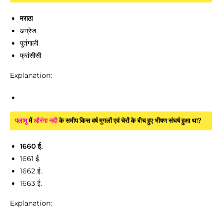
मराठा
अंग्रेज
पुर्तगाली
फ्रांसीसी
Explanation:
पलामू
में
औरंगा नदी
के समीप किस वर्ष मुगलों एवं चेरों के बीच हुए भीषण संघर्ष हुआ था?
1660 ई.
1661 ई.
1662 ई.
1663 ई.
Explanation: