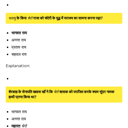
पलामू
के किस
चेरो
राजा को चंदेरी के युद्ध में पराजय का सामना करना पड़ा?
भागवत राय
अनन्त राय
प्रताप राय
सहवल राय
Explanation:
शेरशाह के सेनापति खवास खाँ ने कि
चेरो
शासक को पराजित करके श्याम सुंदर नामक
हाथी प्राप्त किया था?
भागवत राय
अनन्त राय
महारत
चेरो