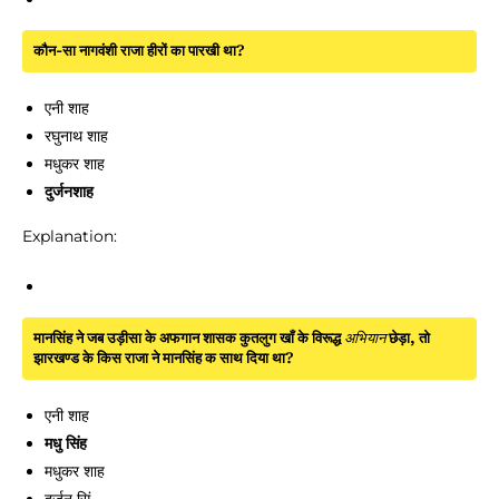
कौन-सा नागवंशी राजा हीरों का पारखी था?
एनी शाह
रघुनाथ शाह
मधुकर शाह
दुर्जनशाह
Explanation:
मानसिंह ने जब उड़ीसा के अफगान शासक कुतलुग खाँ के विरूद्ध
अभियान
छेड़ा, तो
झारखण्ड के किस राजा ने मानसिंह क साथ दिया था?
एनी शाह
मधु सिंह
मधुकर शाह