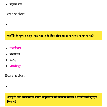
सहवल राय
Explanation:
जहाँगीर के पुत्र शाहशुजा ने झारखण्ड के किस क्षेत्र को अपनी राजधानी बनाया था?
हजारीबाग
राजमहल
पलामू
जमशेदपुर
Explanation:
पलामू
के
चेरो
राजा प्रताप राय ने शाइस्ता खाँ को नजराना के रूप में कितने रूपये प्रदान
किए थे?