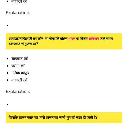
मनकली खाँ
Explanation:
अलाउद्दीन खिलजी का कौन-सा सेनापति दक्षिण
भारत
पर विजय
अभियान
जाते समय
झारखण्ड से गुजरा था?
शाहबाज खाँ
सलीम खाँ
मलिक काफूर
मनकली खाँ
Explanation:
किसके शासन काल का ‘चेरो शासन का स्वर्ण’ युग की संज्ञा दी जाती है?