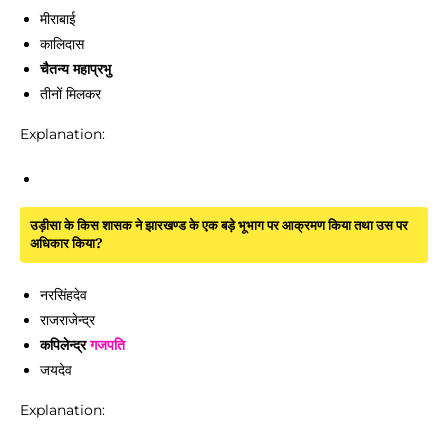
मीराबाई
कालिदास
चैतन्य महाप्रभु
तीनों मिलकर
Explanation:
उड़ीसा के किस शासक ने झारखण्ड के एक बड़े भूभाग पर आक्रमण किया तथा उस पर
अधिकार किया?
नरसिंहदेव
राजराजेन्द्र
कपिलेन्द्र
गजपति
जयदेव
Explanation: