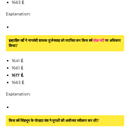
1663 ई.
Explanation:
इब्राहिम खाँ ने नागवंशी शासक दुर्जनशाह को पराजित कर किस वर्ष
शंख नदी
पर अधिकार
किया?
1641 ई.
1661 ई.
1617 ई.
1663 ई.
Explanation:
किस वर्ष सिंहभूम के पोरहाट वंश ने मुगलों की अधीनता स्वीकार कर ली?