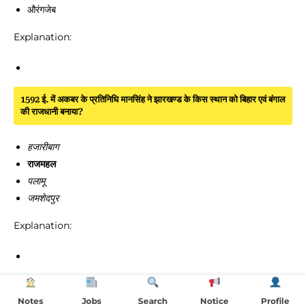
औरंगजेब
Explanation:
1592 ई. में अकबर के प्रतिनिधि मानसिंह ने झारखण्ड के किस स्थान को बिहार एवं बंगाल
की राजधानी बनाया?
हजारीबाग
राजमहल
पलामू
जमशेदपुर
Explanation:
किस मुगल शासक ने झारखण्ड को सर्वप्रथम अपना करदाता प्रदेश बनाया?
Notes
Jobs
Search
Notice
Profile