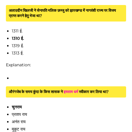
अलाउद्दीन खिलजी ने सेनापति मलिक छज्जु को झारखण्ड में नागवंशी राज्य पर विजय
प्राप्त करने हेतु भेजा था?
1311 ई.
1310 ई.
1319 ई.
1313 ई.
Explanation:
औरंगजेब के समय कुंदा के किस शासक ने
इस्लाम धर्म
स्वीकार कर लिया था?
चुनराय
प्रताप राय
अनंत राय
मुकुट राय