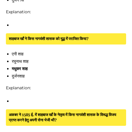
दुर्जन सिं
Explanation:
शाहबाज खाँ ने किस नागवंशी शासक को युद्ध में पराजित किया?
एनी शाह
रघुनाथ शाह
मधुकर शाह
दुर्जनशाह
Explanation:
अकबर ने 1585 ई. में शाहबाज खाँ के नेतृत्व में किस नागवंशी शासक के विरूद्ध विजय
प्राप्त करने हेतु अपनी सेना भेजी थी?