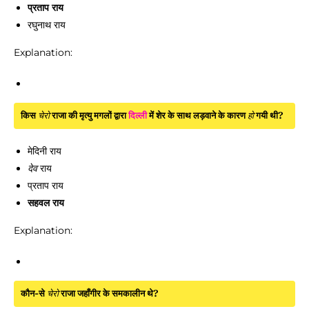
प्रताप राय
रघुनाथ राय
Explanation:
किस
चेरो
राजा की मृत्यु मगलों द्वारा
दिल्ली
में शेर के साथ लड़वाने के कारण
हो
गयी थी?
मेदिनी राय
देव
राय
प्रताप राय
सहवल राय
Explanation:
कौन-से
चेरो
राजा जहाँगीर के समकालीन थे?