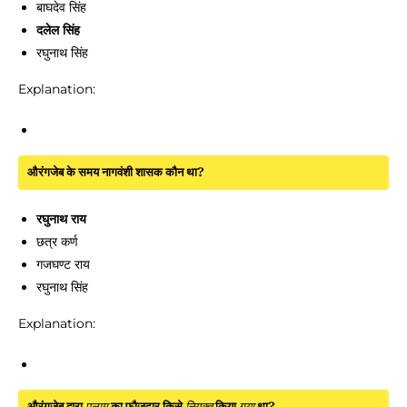
बाघदेव सिंह
दलेल सिंह
रघुनाथ सिंह
Explanation:
औरंगजेब के समय नागवंशी शासक कौन था?
रघुनाथ राय
छत्र कर्ण
गजघण्ट राय
रघुनाथ सिंह
Explanation:
औरंगजेब द्वारा
पलामू
का फौजदार किसे
नियुक्त
किया
गया
था?