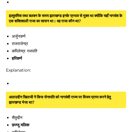
इल्तुतमिश तथा बलबन के समय झारखण्ड इनके प्रभाव से मुक्त था क्योंकि यहाँ नागवंश के
एक शक्तिशाली राजा का शासन था। वह राजा कौन था?
अर्जुनकर्ण
राजराजेन्द्र
कपिलेन्द्र
गजपति
हरिकर्ण
Explanation:
अलाउद्दीन खिलजी ने किस सेनापति को नागवंशी राज्य पर विजय प्राप्त करने हेतु
झारखण्ड भेजा था?
सैफुद्दीन
छज्जू मलिक