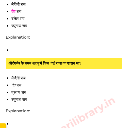
मेदिनी राय
देव
राय
दलेल राय
रघुनाथ राय
Explanation:
औरंगजेब के समय
पलामू
में किस
चेरो
राजा का शासन था?
मेदिनी राय
देव
राय
प्रताप राय
www.sarkarilibrary.in
रघुनाथ राय
Explanation: