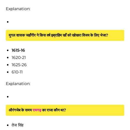
Explanation:
मुगल शासक जहाँगीर ने किस वर्ष इब्राहिम खाँ को खोखरा विजय के लिए भेजा?
1615-16
1620-21
1625-26
610-11
Explanation:
औरंगजेब के समय
रामगढ़
का राजा कौन था?
तेज सिंह