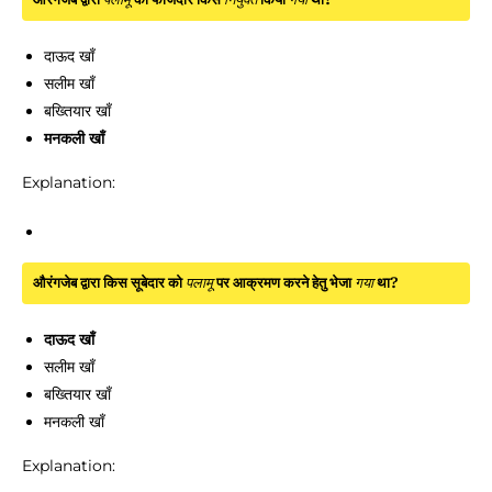
दाऊद खाँ
सलीम खाँ
बख्तियार खाँ
मनकली खाँ
Explanation:
औरंगजेब द्वारा किस सूबेदार को
पलामू
पर आक्रमण करने हेतु भेजा
गया
था?
दाऊद खाँ
सलीम खाँ
बख्तियार खाँ
मनकली खाँ
Explanation: