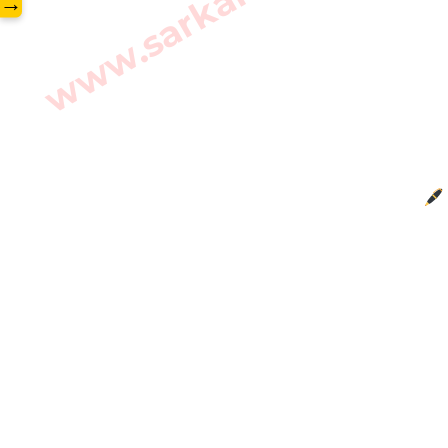
www.sarkarilibrary.in
→