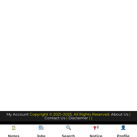
My Account
Copyright © 2021–2025. All Rights Reserved.
About Us
|
Contact Us
|
Disclaimer
| |
Notes
Jobs
Search
Notice
Profile