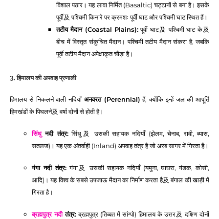
विशाल पठार। यह लावा निर्मित (Basaltic) चट्टानों से बना है। इसके
पूर्वी及 पश्चिमी किनारे पर क्रमशः पूर्वी घाट और पश्चिमी घाट स्थित हैं।
तटीय मैदान (Coastal Plains):
पूर्वी घाट及 पश्चिमी घाट के及
बीच में विस्तृत संकुचित मैदान। पश्चिमी तटीय मैदान संकरा है, जबकि
पूर्वी तटीय मैदान अपेक्षाकृत चौड़ा है।
3. हिमालय की अपवाह प्रणाली
हिमालय से निकलने वाली नदियाँ
अनवरत (Perennial)
हैं, क्योंकि इन्हें जल की आपूर्ति
हिमखंडों के पिघलने及 वर्षा दोनों से होती है।
सिंधु
नदी तंत्र:
सिंधु及 उसकी सहायक नदियाँ (झेलम, चेनाब, रावी, ब्यास,
सतलज)। यह एक अंतर्वाही (Inland) अपवाह तंत्र है जो अरब सागर में गिरता है।
गंगा नदी तंत्र:
गंगा及 उसकी सहायक नदियाँ (यमुना, घाघरा, गंडक, कोसी,
आदि)। यह विश्व के सबसे उपजाऊ मैदान का निर्माण करता है及 बंगाल की खाड़ी में
गिरता है।
ब्रह्मपुत्र नदी
तंत्र:
ब्रह्मपुत्र (तिब्बत में सांग्पो) हिमालय के उत्तर及 दक्षिण दोनों