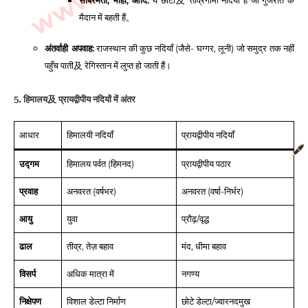
साबरमती, माही, आदि:
ये छोटी及 तीव्रगामी नदियाँ हैं जो गुजरात के
मैदान में बहती हैं。
अंतर्वाही अपवाह:
राजस्थान की कुछ नदियाँ (जैसे- घग्गर, लूनी) जो समुद्र तक नहीं
पहुँच पाती及 रेगिस्तान में लुप्त हो जाती हैं।
5. हिमालय及 प्रायद्वीपीय नदियों में अंतर
आधार
हिमालयी नदियाँ
प्रायद्वीपीय नदियाँ
उद्गम
हिमालय पर्वत (हिमनद)
प्रायद्वीपीय पठार
प्रवाह
अनवरत (वर्षभर)
अनवरत (वर्षा-निर्भर)
आयु
युवा
प्रौढ़/वृद्ध
ढाल
तीव्र, तेज़ बहाव
मंद, धीमा बहाव
विसर्प
अधिक मात्रा में
नगण्य
निक्षेपण
विशाल डेल्टा निर्माण
छोटे डेल्टा/ज्वारनदमुख