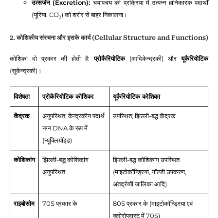
उत्सर्जन (Excretion):
चयापचय की प्रक्रिया में उत्पन्न हानिकारक पदार्थों
(यूरिया, CO₂) को शरीर से बाहर निकालना।
2. कोशिकीय संरचना और इसके कार्य (Cellular Structure and Functions)
कोशिका दो प्रकार की होती है:
प्रोकैरियोटिक
(आदिकेन्द्रकी) और
यूकैरियोटिक
(सुकेन्द्रकी)।
विशेषता
प्रोकैरियोटिक कोशिका
यूकैरियोटिक कोशिका
केंद्रक
अनुपस्थित; केन्द्रकीय पदार्थ
उपस्थित; झिल्ली-बद्ध केंद्रक
नग्न DNA के रूप में
(न्यूक्लियॉइड)
कोशिकांग
झिल्ली-बद्ध कोशिकांग
झिल्ली-बद्ध कोशिकांग उपस्थित
अनुपस्थित
(माइटोकॉन्ड्रिया, गॉल्जी उपकरण,
अंतर्द्रव्यी जालिका आदि)
राइबोसोम
70S प्रकार के
80S प्रकार के (माइटोकॉन्ड्रिया एवं
क्लोरोप्लास्ट में 70S)