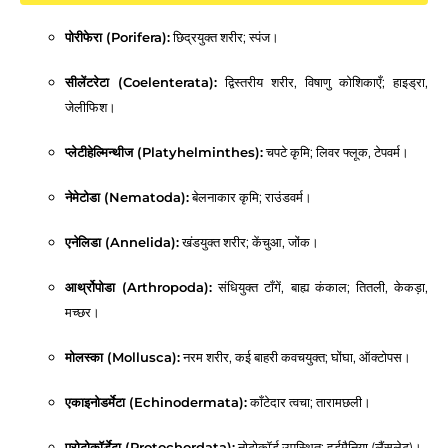
पोरीफेरा (Porifera):
छिद्रयुक्त शरीर; स्पंज।
सीलेंटरेटा (Coelenterata):
द्विस्तरीय शरीर, विषाणु कोशिकाएँ; हाइड्रा,
जेलीफिश।
प्लेटीहेल्मिन्थीज (Platyhelminthes):
चपटे कृमि; लिवर फ्लूक, टेपवर्म।
नेमेटोडा (Nematoda):
बेलनाकार कृमि; राउंडवर्म।
एनेलिडा (Annelida):
खंडयुक्त शरीर; केंचुआ, जोंक।
आर्थ्रोपोडा (Arthropoda):
संधियुक्त टाँगें, बाह्य कंकाल; तितली, केकड़ा,
मच्छर।
मोलस्का (Mollusca):
नरम शरीर, कई बाहरी कवचयुक्त; घोंघा, ऑक्टोपस।
एकाइनोडर्मेटा (Echinodermata):
काँटेदार त्वचा; तारामछली।
प्रोटोकॉर्डेटा (Protochordata):
नोटोकॉर्ड उपस्थित; हर्डमैनिया (लैंसलेट)।