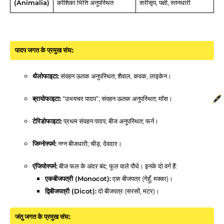
(Animalia)
कोशिका भित्ति अनुपस्थित
सरीसृप, पक्षी, स्तनधारी
पादप जगत के प्रमुख संघ:
थैलोफाइटा:
संवहन ऊतक अनुपस्थित; शैवाल, कवक, लाइकेन।
ब्रायोफाइटा:
“उभयचर पादप”; संवहन ऊतक अनुपस्थित; मॉस।
टेरिडोफाइटा:
प्रथम संवहन पादप; बीज अनुपस्थित; फर्न।
जिम्नोस्पर्म:
नग्न बीजधारी; चीड़, देवदार।
एंजियोस्पर्म:
बीज फल के अंदर बंद; फूल वाले पौधे। इनके दो वर्ग हैं:
एकबीजपत्री (Monocot):
एक बीजपत्र (गेहूँ, मक्का)।
द्विबीजपत्री (Dicot):
दो बीजपत्र (सरसों, मटर)।
जंतु जगत के प्रमुख संघ: