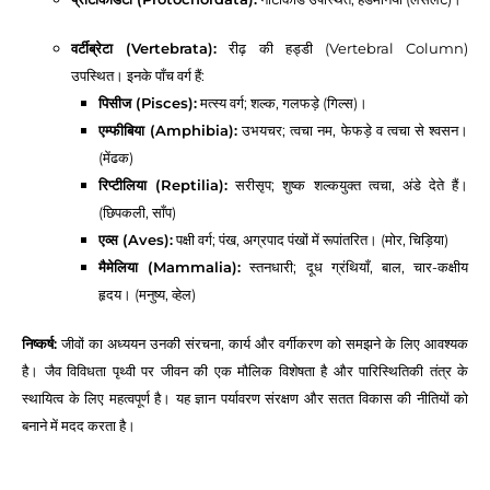
वर्टीब्रेटा (Vertebrata):
रीढ़ की हड्डी (Vertebral Column)
उपस्थित। इनके पाँच वर्ग हैं:
पिसीज (Pisces):
मत्स्य वर्ग; शल्क, गलफड़े (गिल्स)।
एम्फीबिया (Amphibia):
उभयचर; त्वचा नम, फेफड़े व त्वचा से श्वसन।
(मेंढक)
रिप्टीलिया (Reptilia):
सरीसृप; शुष्क शल्कयुक्त त्वचा, अंडे देते हैं।
(छिपकली, साँप)
एव्स (Aves):
पक्षी वर्ग; पंख, अग्रपाद पंखों में रूपांतरित। (मोर, चिड़िया)
मैमेलिया (Mammalia):
स्तनधारी; दूध ग्रंथियाँ, बाल, चार-कक्षीय
हृदय। (मनुष्य, व्हेल)
निष्कर्ष:
जीवों का अध्ययन उनकी संरचना, कार्य और वर्गीकरण को समझने के लिए आवश्यक
है। जैव विविधता पृथ्वी पर जीवन की एक मौलिक विशेषता है और पारिस्थितिकी तंत्र के
स्थायित्व के लिए महत्वपूर्ण है। यह ज्ञान पर्यावरण संरक्षण और सतत विकास की नीतियों को
बनाने में मदद करता है।