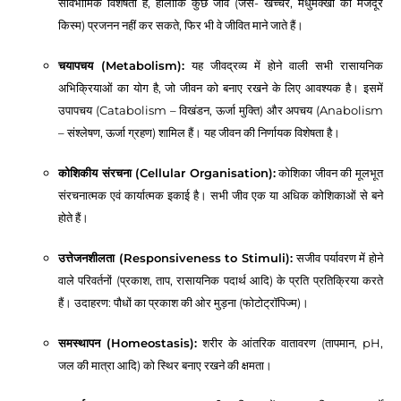
सार्वभौमिक विशेषता है, हालाँकि कुछ जीव (जैसे- खच्चर, मधुमक्खी की मजदूर
किस्म) प्रजनन नहीं कर सकते, फिर भी वे जीवित माने जाते हैं।
चयापचय (Metabolism):
यह जीवद्रव्य में होने वाली सभी रासायनिक
अभिक्रियाओं का योग है, जो जीवन को बनाए रखने के लिए आवश्यक है। इसमें
उपापचय (Catabolism – विखंडन, ऊर्जा मुक्ति) और अपचय (Anabolism
– संश्लेषण, ऊर्जा ग्रहण) शामिल हैं। यह जीवन की निर्णायक विशेषता है।
कोशिकीय संरचना (Cellular Organisation):
कोशिका जीवन की मूलभूत
संरचनात्मक एवं कार्यात्मक इकाई है। सभी जीव एक या अधिक कोशिकाओं से बने
होते हैं।
उत्तेजनशीलता (Responsiveness to Stimuli):
सजीव पर्यावरण में होने
वाले परिवर्तनों (प्रकाश, ताप, रासायनिक पदार्थ आदि) के प्रति प्रतिक्रिया करते
हैं। उदाहरण: पौधों का प्रकाश की ओर मुड़ना (फोटोट्रॉपिज्म)।
समस्थापन (Homeostasis):
शरीर के आंतरिक वातावरण (तापमान, pH,
जल की मात्रा आदि) को स्थिर बनाए रखने की क्षमता।