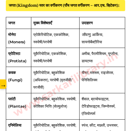
जगत (Kingdom) स्तर का वर्गीकरण (पाँच जगत वर्गीकरण – आर.एच. व्हिटेकर):
जगत
मुख्य विशेषताएँ
उदाहरण
मोनेरा
प्रोकैरियोटिक, एककोशिक,
जीवाणु
, आर्किया,
(Monera)
स्वपोषी/परपोषी
सायनोबैक्टीरिया
www.sarkarilibrary.in
प्रोटिस्टा
यूकैरियोटिक, एककोशिक,
अमीबा, पैरामीशियम, यूग्लीना,
(Protista)
स्वपोषी/परपोषी
डायटम्स
कवक
यूकैरियोटिक, बहुकोशिक
यीस्ट, मशरूम, राइजोपस,
(Fungi)
(अधिकतर), परपोषी (मृतजीवी/
पेनिसिलियम
→
परजीवी)
प्लांटी
यूकैरियोटिक, बहुकोशिक, स्वपोषी,
शैवाल, ब्रायोफाइट्स,
(Plantae)
कोशिका भित्ति (सेल्युलोज)
टेरिडोफाइट्स, जिम्नोस्पर्म,
एंजियोस्पर्म
एनिमेलिया
यूकैरियोटिक, बहुकोशिक, परपोषी,
स्पंज, कीट, मछली, उभयचर,