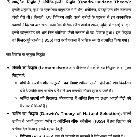
आधुनिक सिद्धांत / ओपेरिन-हाल्डेन सिद्धांत (Oparin-Haldane Theory):
इसके अनुसार, पृथ्वी के प्रारंभिक वायुमंडल में मीथेन, अमोनिया, हाइड्रोजन और जलवाष्प
जैसी गैसें थीं। बिजली, UV विकिरण आदि ऊर्जा स्रोतों के प्रभाव से इन अकार्बनिक
पदार्थों ने क्रिया कर सरल कार्बनिक यौगिक (जैसे अमीनो अम्ल, न्यूक्लियोटाइड) बनाए।
इनसे कोएसरवेट बने और फिर कोशिका जैसी संरचनाओं का विकास हुआ। इस सिद्धांत
को
मिलर-यूरे प्रयोग (1953)
द्वारा प्रयोगशाला में आंशिक रूप से सत्यापित किया गया।
जैव विकास के प्रमुख सिद्धांत
लैमार्क का सिद्धांत (Lamarckism):
जीन-बैप्टिस्ट लैमार्क के इस सिद्धांत के दो मुख्य
सिद्धांत हैं:
अंगों के उपयोग और अनुपयोग का नियम:
अधिक प्रयोग होने वाले अंग विकसित
होते हैं जबकि कम प्रयोग होने वाले अंग कमजोर होकर लुप्त हो जाते हैं।
अर्जित लक्षणों की विरासत:
जीवनकाल में अर्जित किए गए लक्षण अगली पीढ़ी को
विरासत में मिलते हैं।
डार्विन का सिद्धांत (Darwin’s Theory of Natural Selection):
चार्ल्स
डार्विन ने अपनी पुस्तक
‘ऑन द ओरिजिन ऑफ स्पीशीज’ (1859)
में इस सिद्धांत को
प्रतिपादित किया। इसके मुख्य बिंदु हैं:
विविधता (Variation):
एक ही प्रजाति के सदस्यों में विविधताएं पाई जाती हैं।