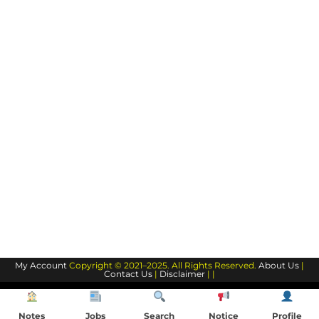
My Account
Copyright © 2021–2025. All Rights Reserved.
About Us
|
Contact Us
|
Disclaimer
| |
Notes
Jobs
Search
Notice
Profile