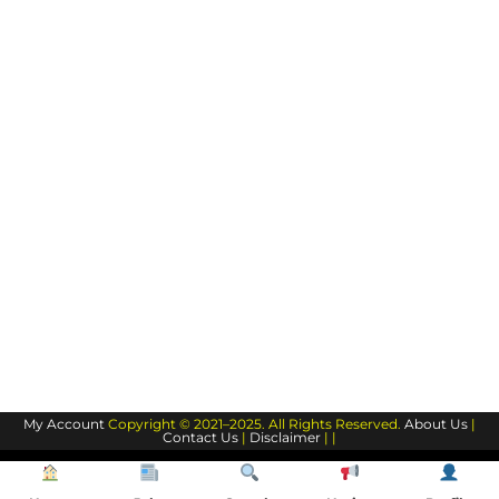
My Account
Copyright © 2021–2025. All Rights Reserved.
About Us
|
Contact Us
|
Disclaimer
| |