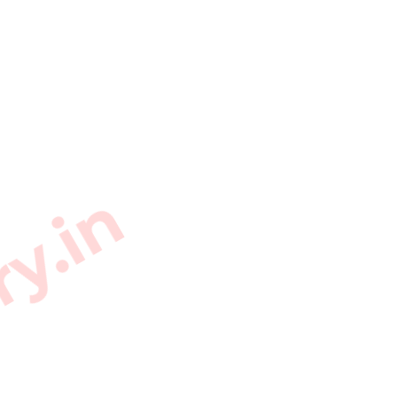
ry.in