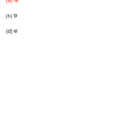
(a) ख
(b) छ
(d) क्ष 