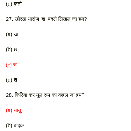
(d) कर्ता 
27. खोरठा भासंज ‘श’ बदले लिखल जा हय? 
(a) ख
(b) छ
(c) स
(d) श
28. किरिया कर मूल रूप का कहल जा हय? 
(a) धातु
(b) बाइक 