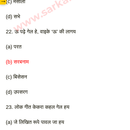
→
(c) मसाला
(d) सभे 
22. ऊ पढ़े गेल हे, वाइके ‘ऊ’ की लागय
(a) परत
(b) सरबनाम 
(c) बिसेसन
(d) उपसरग 
23. लोक गीत केकरा कहल गेल हय
(a) जे लिखित रूपे पावल जा हय 