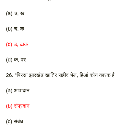
(a) च, ख
(b) च, क 
(c) ड, ढाक 
(d) क, पर 
26. “बिरसा झारखंड खातिर सहीद भेल, हिआं कोन कारक है
(a) आपादान 
(b) संप्रदान 
(c) संबंध