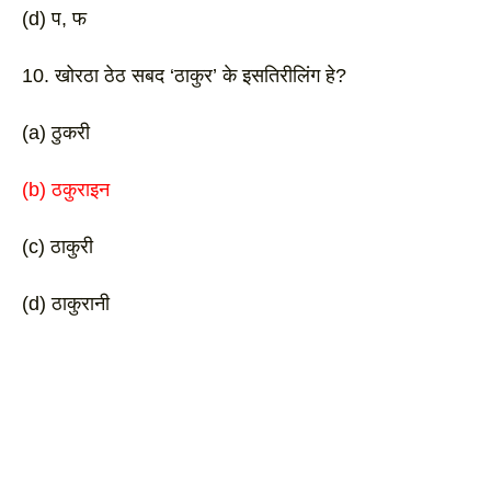
(d) प, फ 
10. खोरठा ठेठ सबद ‘ठाकुर’ के इसतिरीलिंग हे? 
(a) ठुकरी
(b) ठकुराइन 
(c) ठाकुरी
(d) ठाकुरानी 