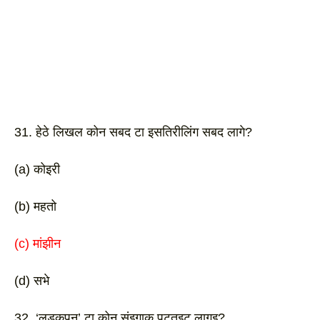
31. हेठे लिखल कोन सबद टा इसतिरीलिंग सबद लागे? 
(a) कोइरी
(b) महतो 
(c) मांझीन
(d) सभे 
32. ‘लड़कपन’ टा कोन संइगाक पटतइट लागइ?