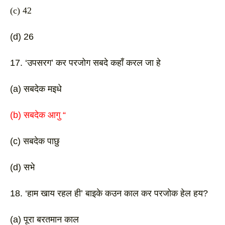
(c) 42
(d) 26 
17. ‘उपसरग’ कर परजोग सबदे कहाँ करल जा हे
(a) सबदेक मइधे 
(b) सबदेक आगु “
(c) सबदेक पाछु 
(d) सभे 
18. ‘हाम खाय रहल ही’ बाइके कउन काल कर परजोक हेल हय? 
(a) पूरा बरतमान काल 