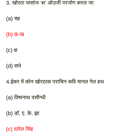
3. खोरठा भासांज ‘क्ष’ ओउजी परजोग करल जा
(a) च्छ 
(b) छ-ख 
(c) क्ष
(d) सभे 
4.ईकर में कोन खोरठाक पराचिन कवि मानल गेल हथ
(a) विष्वनाथ दसौन्धी 
(b) डॉ. ए. के. झा
(c) दलेल सिंह