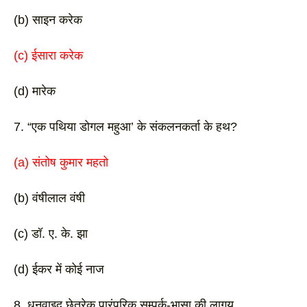
(b) साइन करेक
(c) ईसारा करेक
(d) मारेक 
7. “एक पथिया डोगल महुआ’ के संकलनकर्ता के हथ?
(a) संतोष कुमार महतो 
(b) वंषीलाल वंषी
(c) डॉ. ए. के. झा 
(d) ईकर में कोई नाज 
8. धनवाइद छेतरेक पारंपरिक सम्पर्क-भासा की लागय