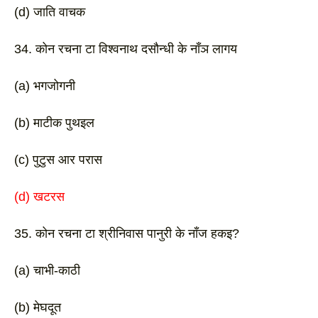
(d) जाति वाचक 
34. कोन रचना टा विश्वनाथ दसौन्धी के नाँञ लागय
(a) भगजोगनी 
(b) माटीक पुथइल
(c) पुटुस आर परास 
(d) खटरस 
35. कोन रचना टा श्रीनिवास पानुरी के नाँज हकइ? 
(a) चाभी-काठी
(b) मेघदूत 