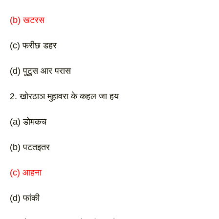
(b) खटरस
(c) फरीछ डहर 
(d) पुटुस आर परास 
2. खोरठाञ मुहावरा के कहल जा हय
(a) डोमकच
(b) पटतइतर 
(c) आहना 
(d) फांकी 