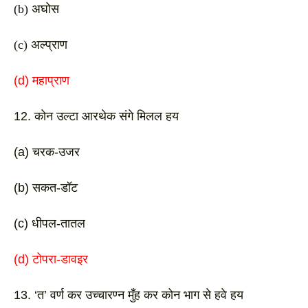
(b) अघोस 
(c) अल्प्राण
(d) महाप्राण 
12. कोन उल्टा आरथेक संगे मिलल हय
(a) चरक-उजर 
(b) सकत-डॉट
(c) धीपल-तातल 
(d) टोपरा-डावइर 
13. ‘त’ वर्ण कर उच्चारण्न मुँह कर कोन भाग से 
हवे हय