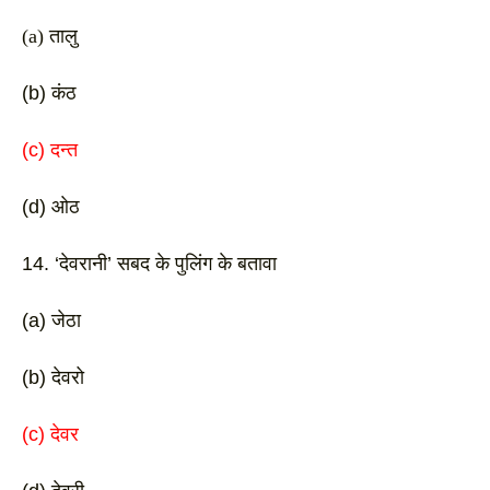
(a) तालु
(b) कंठ 
(c) दन्त
(d) ओठ 
14. ‘देवरानी’ सबद के पुलिंग के बतावा
(a) जेठा 
(b) देवरो 
(c) देवर