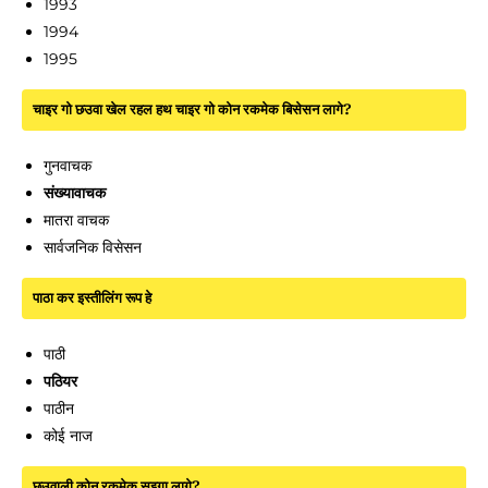
1993
1994
1995
चाइर गो छउवा खेल रहल हथ चाइर गो कोन रकमेक बिसेसन लागे?
गुनवाचक
संख्यावाचक
मातरा वाचक
सार्वजनिक विसेसन
पाठा कर इस्तीलिंग रूप हे
पाठी
पठियर
पाठीन
कोई नाज
छउवाली कोन रकमेक सइगा लागे?