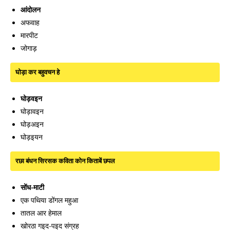
आंदोलन
अफवाह
मारपीट
जोगाड़
घोड़ा कर बहुवचन हे
घोड़वइन
घोड़ावइन
घोड़अइन
घोड़इयन
रछा बंधन सिरसक कविता कोन किताबें छपल
सोंध-माटी
एक पथिया डोंगल महुआ
तातल आर हेमाल
खोरठा गइद-पइद संग्रह