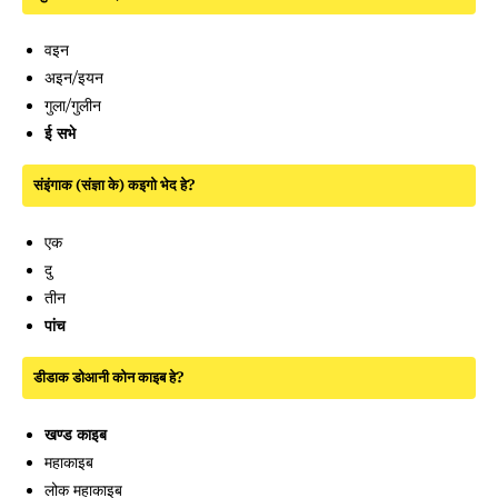
वइन
अइन/इयन
गुला/गुलीन
ई सभे
संइंगाक (संज्ञा के) कइगो भेद हे?
एक
दु
तीन
पांच
डीडाक डोआनी कोन काइब हे?
खण्ड काइब
महाकाइब
लोक महाकाइब