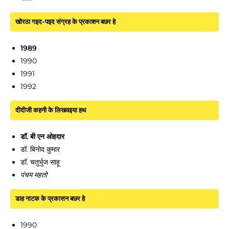
खोरठा गइद-पइद संग्रह के प्रकाशन बछर हे
1989
1990
1991
1992
दीदीजी कहनी के लिखवइया हथ
डॉ. बी एन ओहदार
डॉ. बिनोद कुमार
डॉ. चतुर्भुज साहू
पंचम महतो
डाह नाटक के प्रकासन बछर हे
1990