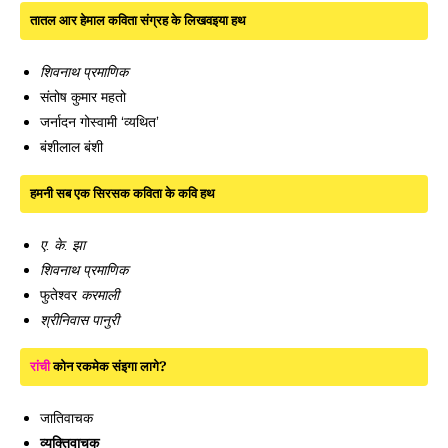
तातल आर हेमाल कविता संग्रह के लिखवइया हथ
शिवनाथ प्रमाणिक
संतोष कुमार महतो
जर्नादन गोस्वामी ‘व्यथित’
बंशीलाल बंशी
हमनी सब एक सिरसक कविता के कवि हथ
ए. के. झा
शिवनाथ प्रमाणिक
फुतेश्वर
करमाली
श्रीनिवास पानुरी
रांची
कोन रकमेक संइगा लागे?
जातिवाचक
व्यक्तिवाचक