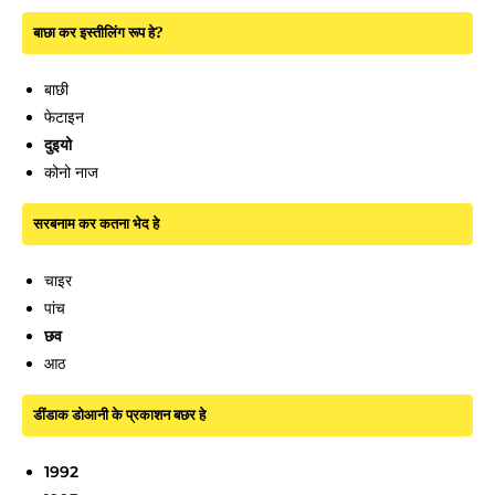
बाछा कर इस्तीलिंग रूप हे?
बाछी
फेटाइन
दुइयो
कोनो नाज
सरबनाम कर कतना भेद हे
चाइर
पांच
छव
आठ
डींडाक डोआनी के प्रकाशन बछर हे
1992