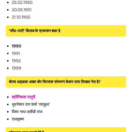
25.02.1950
20.05.1951
21.10.1955
‘सोंध-माटी’ किताब के प्रकाशन बछर हे
1990
1991
1992
1999
बोरवा अड्डाक अखर बोर सिरसक संस्मरण केकर उपर लिखल गेल हे?
श्रीनिवास पानुरी
भुवनेश्वर दत्त शर्मा ‘व्याकुल’
विश्व नाथ दसौंधी राज
राधाकृष्ण