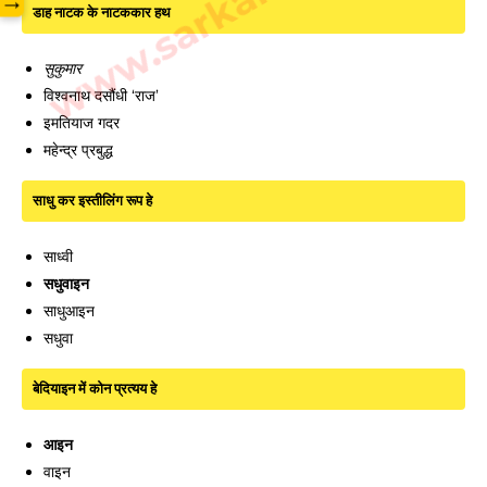
→
डाह नाटक के नाटककार हथ
सुकुमार
विश्वनाथ दसौंधी ‘राज’
इमतियाज गदर
महेन्द्र प्रबुद्ध
साधु कर इस्तीलिंग रूप हे
साध्वी
सधुवाइन
साधुआइन
सधुवा
बेदियाइन में कोन प्रत्यय हे
आइन
वाइन