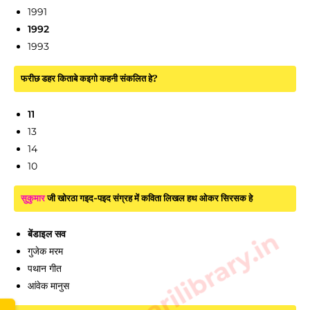
1991
1992
1993
फरीछ डहर किताबे कइगो कहनी संकलित हे?
11
13
14
10
सुकुमार
जी खोरठा गइद-पइद संग्रह में कविता लिखल हथ ओकर सिरसक हे
www.sarkarilibrary.in
बेंडाइल सव
गुजेक मरम
पथान गीत
आंवेक मानुस