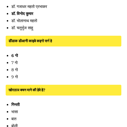
डॉ. गजाधर महतो प्रभाकर
डॉ. विनोद कुमार
डॉ. भोलानाथ महतो
डॉ. चतुर्भुज साहू
डींडाक डोंआनी काइबे कइगो सर्ग हे
6 गो
7 गो
8 गो
9 गो
खोरठाञ बचन माने की हेवे हे?
गिनती
भासा
बात
बोली