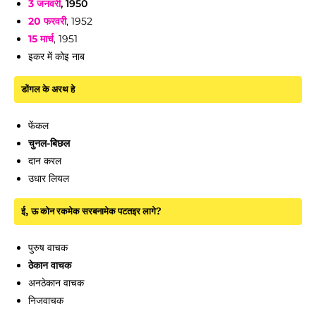
3 जनवरी
, 1950
20 फरवरी
, 1952
15 मार्च
, 1951
इकर में कोइ नाब
डोंगल के अरथ हे
फेंकल
चुनल-बिछल
दान करल
उधार लियल
ई, ऊ कोन रकमेक सरबनामेक पटतइर लागे?
पुरुष वाचक
ठेकान वाचक
अनठेकान वाचक
निजवाचक