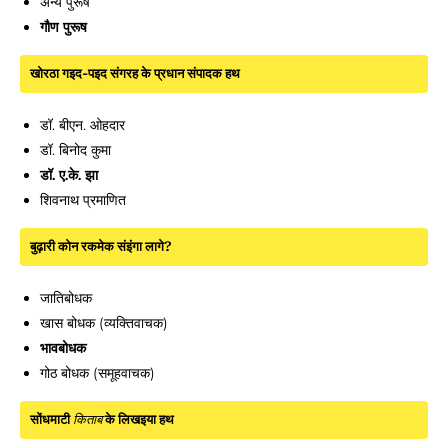
अन्य पुरूष
गौण पुरूष
खोरठा गइद-पइद संगरह के प्रधान संपादक हथ
डॉ. बीएन. ओहदार
डॉ. बिनोद कुमा
डॉ. ए.के. झा
शिवनाथ प्रमाणित
बुढ़ारी कोन रकमेक संइंगा लागे?
जातिबोधक
खास बोधक (व्यक्तिवाचक)
भावबोधक
गोठ बोधक (समूहवाचक)
सोंधमाटी
किताब
के लिखइया हथ