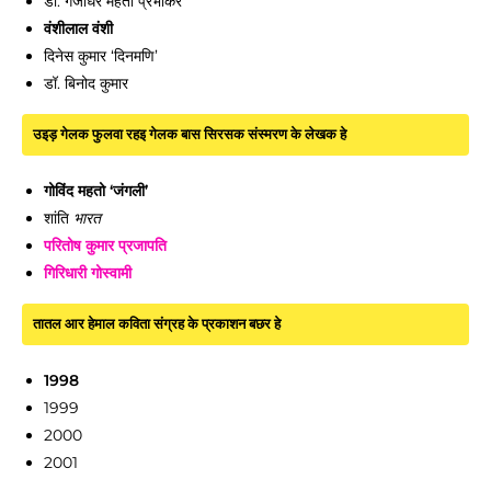
डॉ. गजाधर महतो प्रभाकर
वंशीलाल वंशी
दिनेस कुमार ‘दिनमणि’
डॉ. बिनोद कुमार
उइड़ गेलक फुलवा रहइ गेलक बास सिरसक संस्मरण के लेखक हे
गोविंद महतो ‘जंगली’
शांति
भारत
परितोष कुमार प्रजापति
गिरिधारी गोस्वामी
तातल आर हेमाल कविता संग्रह के प्रकाशन बछर हे
1998
1999
2000
2001