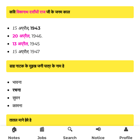
कवि
विश्वनाथ दसौंधी राज
जी के जनम काल
, 1943
15 अप्रैल
20 अप्रैल
, 1946.
13 अप्रैल
, 1945
, 1947
15 अप्रैल
डाह नाटक के मुइख जनी पात्र के नाम हे
भावना
रचना
सुमन
कामना
तातल माने हेवे हे
🏠
📰
🔍
📢
👤
गरम
Notes
Jobs
Search
Notice
Profile