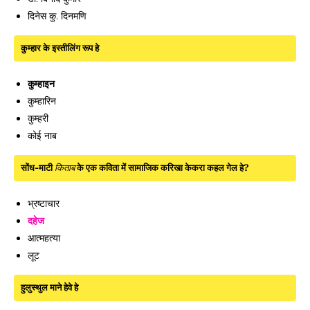
दिनेस कु. दिनमणि
कुम्हार के इस्तीलिंग रूप हे
कुम्हाइन
कुम्हारिन
कुम्हरी
कोई नाब
सोंध-माटी
किताब
के एक कविता में सामाजिक करिखा केकरा कहल गेल हे?
भ्रष्टाचार
दहेज
आत्महत्या
लूट
हुलुस्थुल माने हेवे हे