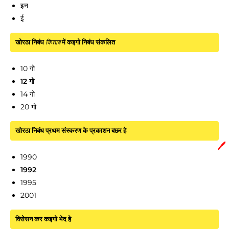
इन
ई
खोरठा निबंध
किताब
में कइगो निबंध संकलित
10 गो
12 गो
14 गो
20 गो
खोरठा निबंध प्रथम संस्करण के प्रकाशन बछर हे
🖊️
1990
1992
1995
2001
विसेसन कर कइगो भेद हे