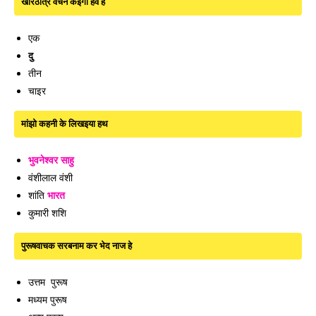
खोरठात्र वचन कइगो हेवे हे
एक
दु
तीन
चाइर
मांझो कहनी के लिखइया हथ
भुवनेश्वर साहु
वंशीलाल वंशी
शांति
भारत
कुमारी शशि
पुरूषवाचक सरबनाम कर भेद नाज हे
उत्तम पुरूष
मध्यम पुरूष