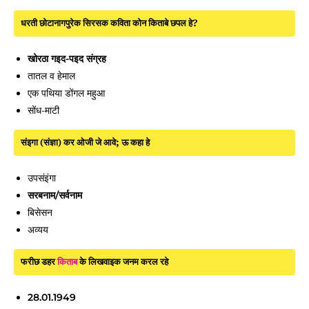
धरती छोटानागपुरेक सिरसक कविता कोन किताबे छपल हे?
खोरठा गइद-पइद संग्रह
तातल व हेमाल
एक पथिया डोंगल महुआ
सोंध-माटी
संइगा (संज्ञा) कर ओजी जे आवे; ऊ कहा हे
उपसंइंगा
सरबनाम/सर्वनाम
बिसेसन
अव्यय
फरीछ डहर
किताब
के लिखवाइक जनम करल रहे
28.01.1949