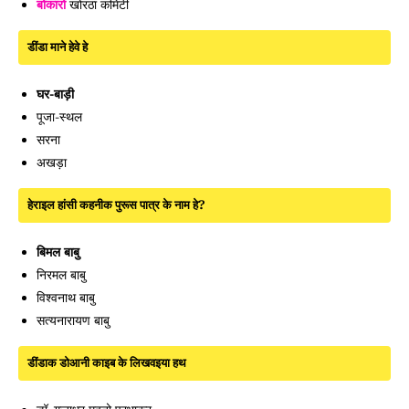
बोकारो
खोरठा कमिटी
डींडा माने हेवे हे
घर-बाड़ी
पूजा-स्थल
सरना
अखड़ा
हेराइल हांसी कहनीक पुरूस पात्र के नाम हे?
बिमल बाबु
निरमल बाबु
विश्वनाथ बाबु
सत्यनारायण बाबु
डींडाक डोआनी काइब के लिखवइया हथ