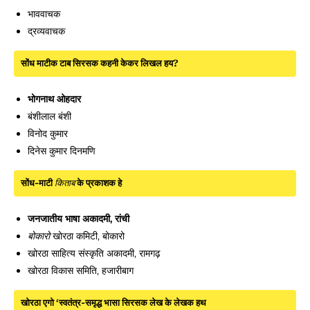
भाववाचक
द्रव्यवाचक
सोंध माटीक टाब सिरसक कहनी केकर लिखल हय?
भोगनाथ ओहदार
बंशीलाल बंशी
विनोद कुमार
दिनेस कुमार दिनमणि
सोंध-माटी
किताब
के प्रकाशक हे
जनजातीय भाषा अकादमी, रांची
खोरठा कमिटी, बोकारो
बोकारो
खोरठा साहित्य संस्कृति अकादमी, रामगढ़
खोरठा विकास समिति, हजारीबाग
खोरठा एगो ‘स्वतंत्र-समृद्ध भासा सिरसक लेख के लेखक हथ