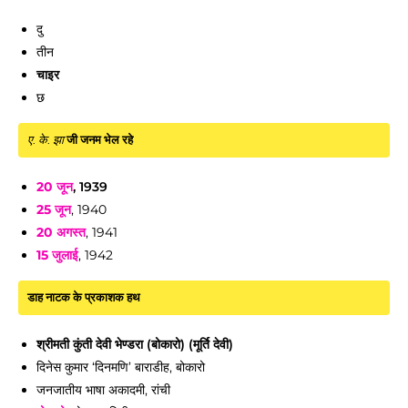
दु
तीन
चाइर
छ
ए. के. झा
जी जनम भेल रहे
20 जून
, 1939
25 जून
, 1940
20 अगस्त
, 1941
15 जुलाई
, 1942
डाह नाटक के प्रकाशक हथ
श्रीमती कुंती देवी भेण्डरा (बोकारो) (मूर्ति देवी)
दिनेस कुमार ‘दिनमणि’ बाराडीह, बोकारो
जनजातीय भाषा अकादमी, रांची