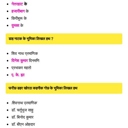
नेतरहाट
के
हजारीबाग
के
किरीबुरू के
दुमका
के
डाह नाटक के भूमिका लिखल हथ ?
शिव नाथ प्रमाणिक
दिनेश कुमार
दिनमणि
प्रभाकर महतो
ए. के. झा
फरीछ डहर खोरठा कहनीक गोछ के भूमिका लिखल हथ
शिवनाथ प्रमाणिक
डॉ. चर्तुभुज साहु
डॉ. बिनोद कुमार
डॉ. बीएन ओहदार