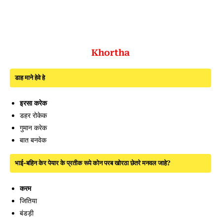
Khortha
डाह माने हेवे हे
इरसा करेक
डहर रोकेक
गुमान करेक
बात बनवेक
भाई-बहिन केर पेयार के प्रतीक रूपे कोन परब खोरठा छेतरे मनवल जाहे?
करम
जितिया
बंडड़ी