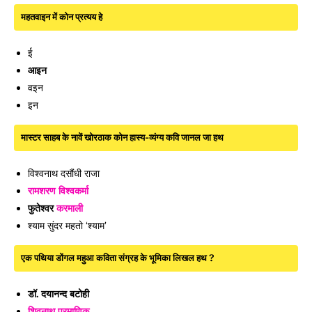
महतवाइन में कोन प्रत्यय हे
ई
आइन
वइन
इन
मास्टर साहब के नावें खोरठाक कोन हास्य-व्यंग्य कवि जानल जा हथ
विश्वनाथ दसौंधी राजा
रामशरण विश्वकर्मा
फुतेश्वर
करमाली
श्याम सुंदर महतो ‘श्याम’
एक पथिया डोंगल महुआ कविता संग्रह के भूमिका लिखल हथ ?
डॉ. दयानन्द बटोही
शिवनाथ प्रमाणिक