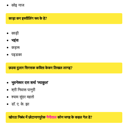
कोइ नाज
काड़ा कर इस्तीलिंग रूप के हे?
काड़ी
भइंस
कड़रू
पइडका
छउवा दुलार सिरसक कविता केकर लिखल लागइ?
भुवनेश्वर दत्त शर्मा ‘व्याकुल’
श्री निवास पानुरी
श्याम सुंदर महतो
डॉ. ए. के. झा
खोरठा निबंध में छोटानागपुरेक
नैनीताल
कोन जगह के कहल गेल हे?