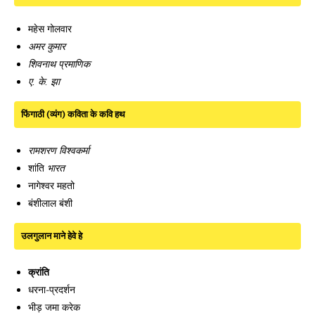
महेस गोलवार
अमर कुमार
शिवनाथ प्रमाणिक
ए. के. झा
फिंगाठी (व्यंग) कविता के कवि हथ
रामशरण विश्वकर्मा
शांति
भारत
नागेश्वर महतो
बंशीलाल बंशी
उलगुलान माने हेवे हे
क्रांति
धरना-प्रदर्शन
भीड़ जमा करेक