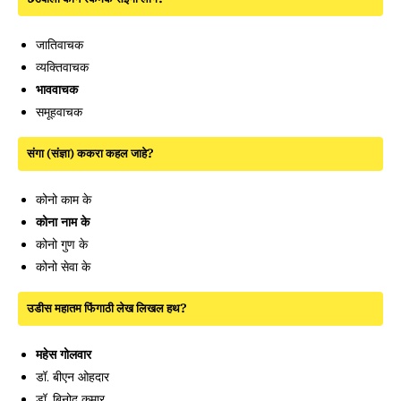
जातिवाचक
व्यक्तिवाचक
भाववाचक
समूहवाचक
संगा (संज्ञा) ककरा कहल जाहे?
कोनो काम के
कोना नाम के
कोनो गुण के
कोनो सेवा के
उडीस महातम फिंगाठी लेख लिखल हथ?
महेस गोलवार
डॉ. बीएन ओहदार
डॉ. बिनोद कुमार