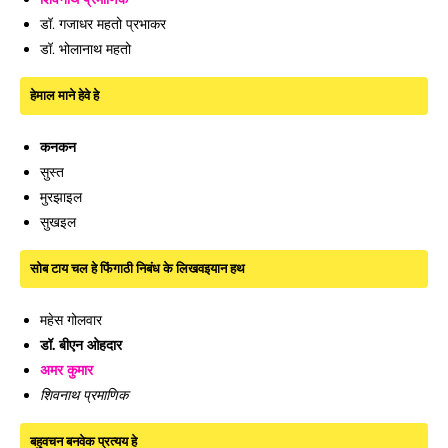
डॉ. गजाधर महतो प्रभाकर
डॉ. भोलानाथ महतो
हेमाल माने हेवे हे
कनकन
सुस्त
मुरझाइल
सुखइल
सोब टाय चल हे फिंगाठी निबंध के लिखवइयान हथ
महेस गोलवार
डॉ. बीएन ओहदार
अमर कुमार
शिवनाथ प्रमाणिक
बहुवचन बनवेक प्रत्यय हे