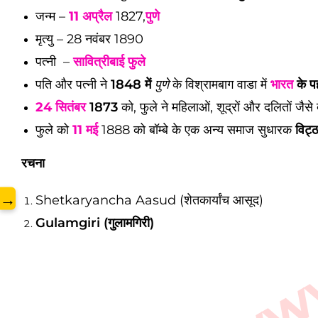
जन्म –
11 अप्रैल
1827,
पुणे
www.
मृत्यु – 28 नवंबर 1890
पत्नी –
सावित्रीबाई फुले
पति और पत्नी ने
1848 में
पुणे
के विश्रामबाग वाडा में
भारत
के पह
24 सितंबर
1873
को, फुले ने महिलाओं, शूद्रों और दलितों जैसे
फुले को
11 मई
1888 को बॉम्बे के एक अन्य समाज सुधारक
विट्
रचना
→
Shetkaryancha Aasud (शेतकार्यांच आसूद)
Gulamgiri (गुलामगिरी)