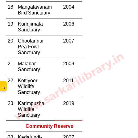
18
Mangalavanam 
2004
Bird Sanctuary
19
Kurinjimala 
2006
Sanctuary
20
Choolannur 
2007
Pea Fowl 
www.sarkarilibrary.in
Sanctuary
21
Malabar 
2009
Sanctuary
22
Kottiyoor 
2011
→
Wildlife 
Sanctuary
23
Karimpuzha 
2019
Wildlife 
Sanctuary
Community Reserve
23.
Kadalundi-
2007