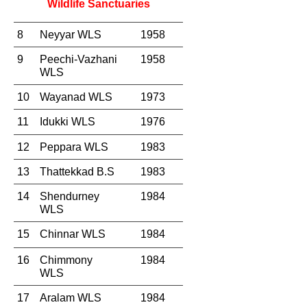
Wildlife Sanctuaries
8
Neyyar WLS
1958
9
Peechi-Vazhani 
1958
WLS
10
Wayanad WLS
1973
11
Idukki WLS
1976
12
Peppara WLS
1983
13
Thattekkad B.S
1983
14
Shendurney 
1984
WLS
15
Chinnar WLS
1984
16
Chimmony 
1984
WLS
17
Aralam WLS
1984