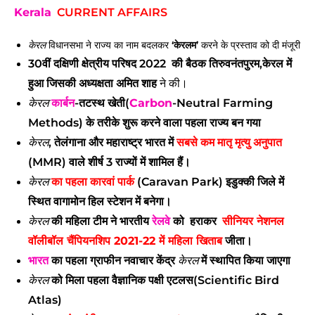
Kerala
CURRENT AFFAIRS
विधानसभा ने राज्य का नाम बदलकर
‘केरलम’
करने के प्रस्ताव को दी मंजूरी
केरल
30वीं दक्षिणी क्षेत्रीय परिषद 2022 की बैठक तिरुवनंतपुरम,केरल में
हुआ जिसकी
अध्यक्षता अमित शाह
ने की।
कार्बन
-तटस्थ खेती(
Carbon
-Neutral Farming
केरल
Methods) के तरीके शुरू करने वाला पहला राज्य बन गया
, तेलंगाना और महाराष्ट्र भारत में
सबसे कम मातृ मृत्यु अनुपात
केरल
(MMR) वाले शीर्ष 3 राज्यों में शामिल हैं।
का पहला कारवां पार्क
(Caravan Park) इडुक्की जिले में
केरल
स्थित वागामोन हिल स्टेशन में बनेगा।
की महिला टीम ने भारतीय
रेलवे
को हराकर
सीनियर नेशनल
केरल
वॉलीबॉल चैंपियनशिप 2021-22 में
महिला
खिताब
जीता।
भारत
का पहला ग्राफीन नवाचार केंद्र
में स्थापित किया जाएगा
केरल
को मिला पहला वैज्ञानिक पक्षी एटलस(Scientific Bird
केरल
Atlas)