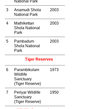
National Park
3
Anamudi Shola 
2003
National Park
4
Mathikettan 
2003
Shola National 
Park
5
Pambadum 
2003
Shola National 
Park
Tiger Reserves
6
Parambikulam 
1973
Wildlife 
Sanctuary 
(Tiger Reserve)
7
Periyar Wildlife 
1950
Sanctuary 
(Tiger Reserve)