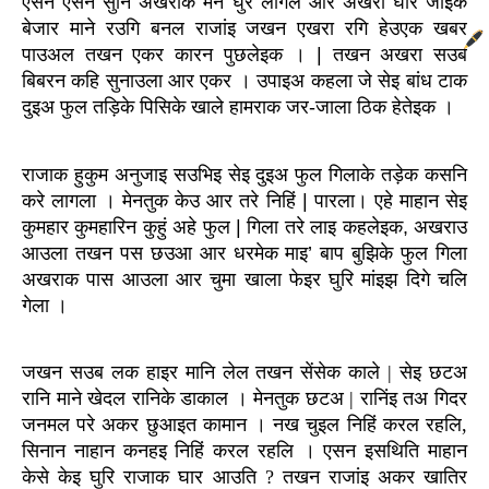
एसन एसन सुनि अखराक मन घुरे लागल आर अखरा घार जाइके 
बेजार माने रउगि बनल राजांइ जखन एखरा रगि हेउएक खबर 
पाउअल तखन एकर कारन पुछलेइक । | तखन अखरा सउब 
बिबरन कहि सुनाउला आर एकर । उपाइअ कहला जे सेइ बांध टाक 
दुइअ फुल तड़िके पिसिके खाले हामराक जर-जाला ठिक हेतेइक ।
राजाक हुकुम अनुजाइ सउभिइ सेइ दुइअ फुल गिलाके तड़ेक कसनि 
करे लागला । मेनतुक केउ आर तरे निहिं | पारला। एहे माहान सेइ 
कुमहार कुमहारिन कुहुं अहे फुल | गिला तरे लाइ कहलेइक, अखराउ 
आउला तखन पस छउआ आर धरमेक माइ’ बाप बुझिके फुल गिला 
अखराक पास आउला आर चुमा खाला फेइर घुरि मांइझ दिगे चलि 
गेला ।
जखन सउब लक हाइर मानि लेल तखन सेंसेक काले | सेइ छटअ 
रानि माने खेदल रानिके डाकाल । मेनतुक छटअ | रानिंइ तअ गिदर 
जनमल परे अकर छुआइत कामान । नख चुइल निहिं करल रहलि, 
सिनान नाहान कनहइ निहिं करल रहलि । एसन इसथिति माहान 
केसे केइ घुरि राजाक घार आउति ? तखन राजांइ अकर खातिर 