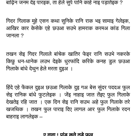
बाढ़िन जनम देइ पारइक, ता हेले सुपे पानि काहे नाइ पड़ातेइक ?
गिदर गिलाक मुहे एसन कथा सुनिके रानि राक भइ सामाइ गेलेइक, 
आखिर कार केसेके एहे छउआ सउभे हामराक करमअ कांड गिला 
जानला ?
तखन सेइ गिदर गिलाले बांचेक खातिर फेइर रानि सउभे नकरके 
किछु धन-धानेक लउभ देइके धुरफांदि करिके कनह डुल छउआ 
गिलाके बांधे देथुन हेले मरता दुइअ ।
हिंदे एहे फेंकल दुइअ छउआ गिलाके दुइ गअ बेस सुंदर पददअ फुल 
सेइ रानिक बांधे फुटलेइक । जेंइ नाहाइ जात तेंइए फुल गिलाके 
देखतेइ रहि जात । एक दिन सेइ रानि सउभ अहे फुल गिलाके तरे 
खजथिक । तखन फुल पाराइ दिए लागल आर फुल गिलाके रदन 
बाहराइ लागलेइक – 
ए दादा ! पांडु कने तड़े फुल