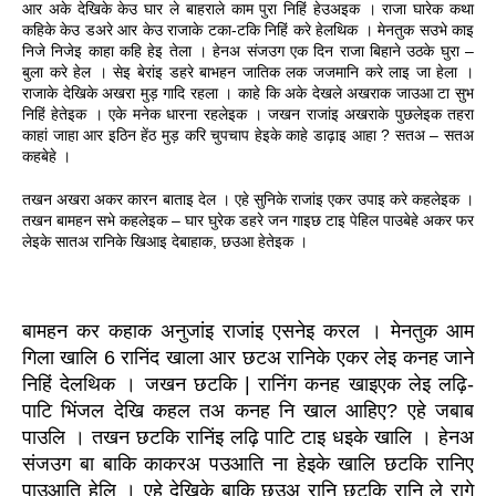
आर अके देखिके केउ घार ले बाहराले काम पुरा निहिं हेउअइक । राजा घारेक कथा 
कहिके केउ डअरे आर केउ राजाके टका-टकि निहिं करे हेलथिक । मेनतुक सउभे काइ 
निजे निजेइ काहा कहि हेइ तेला । हेनअ संजउग एक दिन राजा बिहाने उठके घुरा – 
बुला करे हेल । सेइ बेरांइ डहरे बाभहन जातिक लक जजमानि करे लाइ जा हेला । 
राजाके देखिके अखरा मुड़ गादि रहला । काहे कि अके देखले अखराक जाउआ टा सुभ 
निहिं हेतेइक । एके मनेक धारना रहलेइक । जखन राजांइ अखराके पुछलेइक तहरा 
काहां जाहा आर इठिन हेंठ मुड़ करि चुपचाप हेइके काहे डाढ़ाइ आहा ? सतअ – सतअ 
कहबेहे ।
तखन अखरा अकर कारन बाताइ देल । एहे सुनिके राजांइ एकर उपाइ करे कहलेइक । 
तखन बामहन सभे कहलेइक – घार घुरेक डहरे जन गाइछ टाइ पेहिल पाउबेहे अकर फर 
लेइके सातअ रानिके खिआइ देबाहाक, छउआ 
हेतेइक ।
बामहन कर कहाक अनुजांइ राजांइ एसनेइ करल । मेनतुक आम 
गिला खालि 6 रानिंद खाला आर छटअ रानिके एकर लेइ कनह जाने 
निहिं देलथिक । जखन छटकि | रानिंग कनह खाइएक लेइ लढ़ि-
पाटि भिंजल देखि कहल तअ कनह नि खाल आहिए? एहे जबाब 
पाउलि । तखन छटकि रानिंइ लढ़ि पाटि टाइ धइके खालि । हेनअ 
संजउग बा बाकि काकरअ पउआति ना हेइके खालि छटकि रानिए 
पाउआति हेलि । एहे देखिके बाकि छउअ रानि छटकि रानि ले रागे 