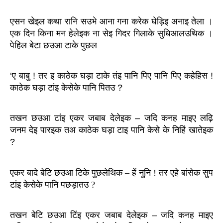
एसन खेइल कथा रानि सउभे आना गना करेक घेड़िइ अनाइ तेला । 
एक दिन किना मन हेलेइक ना सेइ गिदर गिलाके सुधिआलउथिक । 
पेहिल बेटा छउआ टाके पुछल
‘ए बाबु ! तर इ काठेक घड़ा टाके तंइ पानि पिए पानि पिए कहेहिस ! 
काठेक घड़ा टांइ केसेके पानि पितउ ?
तखन छउआ टांइ एकर जबाब देलेइक – जदि कनह माइए लढ़ि 
जनम देइ पारइक तअ काठेक घड़ा टाइ पानि केसे के निहिं खातेइक 
?
एकर बादे बेटि छउआ टिके पुछलेथिक – हें नुनि ! तर एहे बांसेक सुप 
टांइ केसेके पानि पछड़ातउ ?
तखन बेटि छउआ टिंइ एकर जबाब देलेइक – जदि कनह माइए 