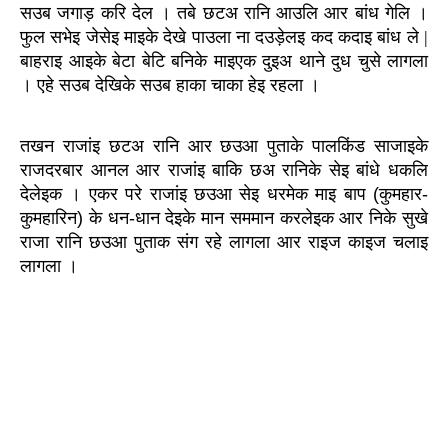
सउब जगाड़ करि देल । तबे छटअ रानि आउलि आर बांध गेलि । 
फुल सभेइ जेसेइ माइके देखे पाउला ना दउड़ेलइ कद कदाइ बांध ले | 
बाहराइ आइके बेटा बेटि बनिके माइएक दुइअ थाने दुध चुसे लागला 
। एहे सउब देखिके सउब हाका चाका हेइ रहला ।
तखन राजांइ छटअ रानि आर छउआ पुताके पालकिंड साजाइके 
राजदरबार आनल आर राजांइ बाकि छअ रानिके सेइ बांधे धकलि 
देलेइक । एकर परे राजांइ छउआ सेइ धरमेक माइ बाप (कुमहार- 
कुमहारिन) के धन-धान देइके मान सममान करलेइक आर निके सुखे 
राजा रानि छउआ पुताक संग रहे लागला आर राइज काइज चलाइ 
लागला ।