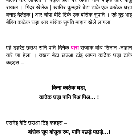
राखल । गिदर खेलेक | खातिर कुमहारे बेटा टाके एक काठेक घड़ा 
बनाइ देलेइक | आर चांपा बेटि टिके एक बांसेक सुपति । एहे दुइ भाइ 
बेहिन काठेक घड़ा आर बांसेक सुपति माहान खेले लागला ।
एहे डहरेइ छउअ रानि पति दिनेक 
पारा
 राजाक बांध सिनान -नाहान 
करे जा हेला । तखन बेटा छउआ टांइ आपन काठेक घड़ा टाके 
कहइस –
किना काठेक घड़ा,
काठेक घड़ा पानि पिअ पिअ… !
एसनेइ बेटि छउआ टिंइ कहइस –
बांसेक सुप बांसुक रुप, पानि पछड़े पछड़े…!