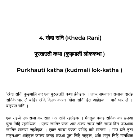
4. खेदा रानि (Kheda Rani)
पुरखउती कथा (कुड़माली लोककथा )
Purkhauti katha (kudmali lok-katha )
‘खेदा रानि’ कुड़मालि कर एक पुरखउति कथा हेकेइक । एकर नामकरन राजाक दारांइ 
रानिके घार ले बाहिर खेदि दिएक कारन ‘खेदा रानि’ हेल आहेइक । माने घार ले । 
बाहराल रानि ।
एक राइजे एक राजा कर सात गअ रानि रहलेइक । मेनतुक कनह रानिक कर छउआ 
पुता निहिं रहलेथिक । एकर खातिर राजा आर अंकर सउब रानि सउब दिन छउआक 
खातिर लालसा रहलेइक । एकर चरचा परजा सभिंइ करे लागला । गांउ घारे इटा 
माइनअता आहेइक जाकर कनह छउआ पुता निहिं रहइक, अके सगुन निहिं मानथिक 