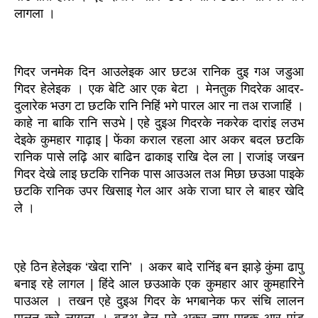
लागला ।
गिदर जनमेक दिन आउलेइक आर छटअ रानिक दुइ गअ जडुआ 
गिदर हेलेइक । एक बेटि आर एक बेटा । मेनतुक गिदरेक आदर-
दुलारेक भउग टा छटकि रानि निहिं भगे पारल आर ना तअ राजाहिं । 
काहे ना बाकि रानि सउभे | एहे दुइअ गिदरके नकरेक दारांइ लउभ 
देइके कुमहार गाढ़ाइ | फेंका कराल रहला आर अकर बदल छटकि 
रानिक पासे
लढ़ि आर बाढिन ढाकाइ राखि देल ला | राजांइ जखन 
गिदर देखे लाइ छटकि रानिक पास आउअल तअ मिछा छउआ पाइके 
छटकि रानिक उपर खिसाइ गेल आर अके राजा घार ले बाहर खेदि 
ले ।
एहे ठिन हेलेइक ‘खेदा रानि’ । अकर बादे रानिंइ बन झाड़े कुंमा ढापु 
बनाइ रहे लागल | हिंदे आल छउआके एक कुमहार आर कुमहारिने 
पाउअल । तखन एहे दुइअ गिदर के भगबानेक फर संचि लालन 
पालन करे लागला । बड़अ हेल परे अकर नाम पाइक आर पांडु 