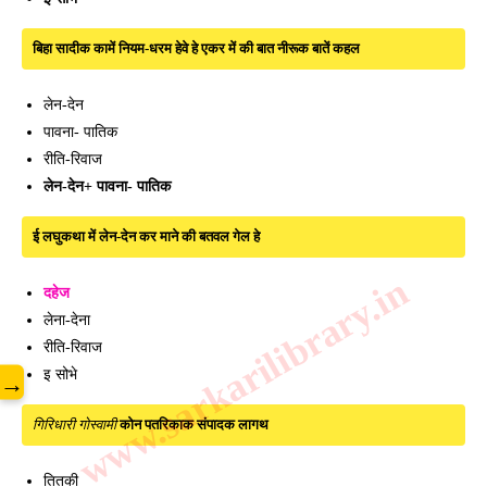
बिहा सादीक कामें नियम-धरम हेवे हे एकर में की बात नीरूक बातें कहल
लेन-देन
पावना- पातिक
रीति-रिवाज
लेन-देन+ पावना- पातिक
ई लघुकथा में लेन-देन कर माने की बतवल गेल हे
www.sarkarilibrary.in
दहेज
लेना-देना
रीति-रिवाज
इ सोभे
→
गिरिधारी गोस्वामी
कोन पतरिकाक संपादक लागथ
तितकी