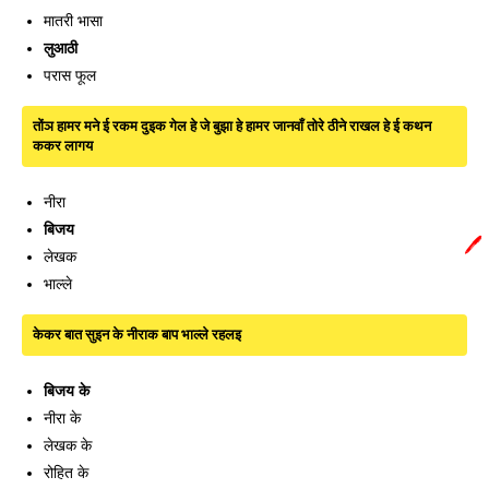
मातरी भासा
लुआठी
परास फूल
तोंञ हामर मने ई रकम दुइक गेल हे जे बुझा हे हामर जानवाँ तोरे ठीने राखल हे ई कथन
ककर लागय
नीरा
बिजय
🖊️
लेखक
भाल्ले
केकर बात सुइन के नीराक बाप भाल्ले रहलइ
बिजय के
नीरा के
लेखक के
रोहित के