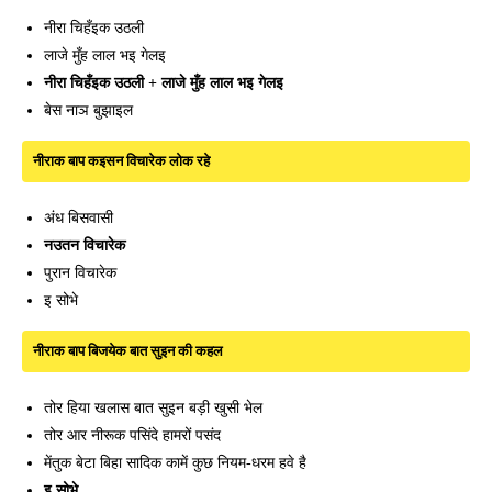
नीरा चिहँइक उठली
लाजे मुँह लाल भइ गेलइ
नीरा चिहँइक उठली + लाजे मुँह लाल भइ गेलइ
बेस नाञ बुझाइल
नीराक बाप कइसन विचारेक लोक रहे
अंध बिसवासी
नउतन विचारेक
पुरान विचारेक
इ सोभे
नीराक बाप बिजयेक बात सुइन की कहल
तोर हिया खलास बात सुइन बड़ी खुसी भेल
तोर आर नीरूक पसिंदे हामरों पसंद
मेंतुक बेटा बिहा सादिक कामें कुछ नियम-धरम हवे है
इ सोभे