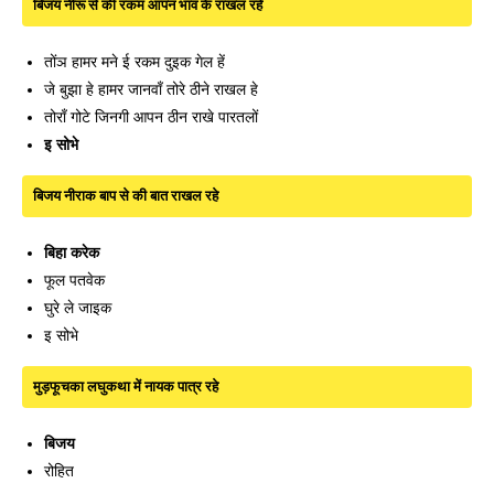
बिजय नीरू से की रकम आपन भाव के राखल रहे
तोंञ हामर मने ई रकम दुइक गेल हें
जे बुझा हे हामर जानवाँ तोरे ठीने राखल हे
तोराँ गोटे जिनगी आपन ठीन राखे पारतलों
इ सोभे
बिजय नीराक बाप से की बात राखल रहे
बिहा करेक
फूल पतवेक
घुरे ले जाइक
इ सोभे
मुड़फूचका लघुकथा में नायक पात्र रहे
बिजय
रोहित