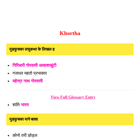
Khortha
मुडफुचका लघुकथा के लिखल ह
गिरिधारी गोस्वामी
आकाशखूंटी
गजाधर महतो प्रभाकार
महेन्द्र नाथ गोस्वामी
View Full Glossary Entry
शांति
भारत
मुडफुचका माने बतवा
कोनो तरी छोड़ल