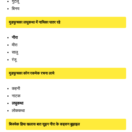
गुटलू
बिनय
मुडफुचका लघुकथा में नायिका पातर रहे
नीरा
मीरा
सालु
रंजू
मुडफुचका कोन रकमेक रचना लाये
कहनी
नाटक
लघुकथा
लोककथा
बिजयेक हिया खलास बात सुइन नीरा के कइसन बुझाइल