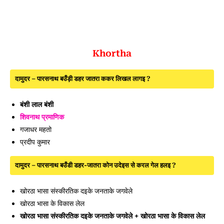
Khortha
दामुदर – पारसनाथ बउँड़ी डहर जातरा ककर लिखल लागइ ?
बंशी लाल बंशी
शिवनाथ प्रमाणिक
गजाधर महतो
प्रदीप कुमार
दामुदर – पारसनाथ बउँडी डहर-जातरा कोन उदेइस से करल गेल हलइ ?
खोरठा भासा संस्कीरतिक दइके जनताके जगवेले
खोरठा भासा के विकास लेल
खोरठा भासा संस्कीरतिक दइके जनताके जगवेले + खोरठा भासा के विकास लेल