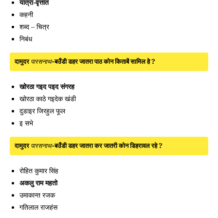
यात्रा-वृत्तांत
कहनी
शब्द – चित्र
निबंध
दामुदर
पारसनाथ
-बउँडी डहर जातरा पाठ कोन किताबें सामिल हे ?
खोरठा गइद पइद संगरह
खोरठा काठे गइदेक खंडी
दुडाइर जिरहुल फूल
इ सभे
दामुदर
पारसनाथ
-बउँडी डहर जातरा कर जातरी कोन डिहरावल रहे ?
रोहित कुमार सिंह
अकलु राम महतो
उमाकान्त रजक
गतिलाल राजहंस