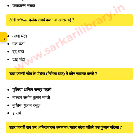
www.sarkarilibrary.in
उमाकान्त रजक
तीनों
अभियान
दलेक समयें कतनाक अन्तर रहे ?
आधा घंटा
→
एक घंटा
दुइ घंटा
ढाई घंटा
डहर जातरी सोब के पोडैया (निमिया घाट) में कोन सवागत करते ?
मुखिया अनिल चन्द्र महतो
मास्टर संतोष कुमार महतो
मुखिया गुलाम रसूल
इ सभे
डहर जातरी सब कर
अभियान
दल
पारसनाथ
पहार चढ़ेक पहिले कइ कुधाय बाँटला ?