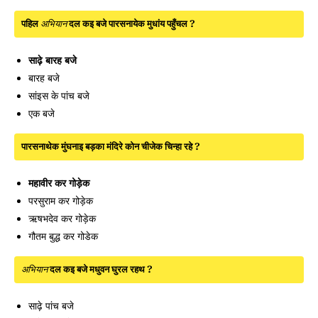
पहिल
अभियान
दल कइ बजे पारसनायेक मुधांय पहुँचल ?
साढ़े बारह बजे
बारह बजे
सांइस के पांच बजे
एक बजे
पारसनाथेक मुंघनाइ बड़का मंदिरे कोन चीजेक चिन्हा रहे ?
महावीर कर गोड़ेक
परसुराम कर गोड़ेक
ऋषभदेव कर गोड़ेक
गौतम बुद्ध कर गोडेक
अभियान
दल कइ बजे मधुवन घुरल रहथ ?
साढ़े पांच बजे