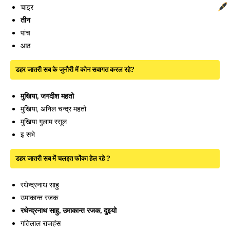
चाइर
तीन
पांच
आठ
डहर जातरी सब के जुनौरी में कोन सवागत करल रहे?
मुखिया, जगदीश महतो
मुखिया, अनिल चन्द्र महतो
मुखिया गुलाम रसूल
इ सभे
डहर जातरी सब में चलइत फोंका हेल रहे ?
रथेन्द्रनाथ साहु
उमाकान्त रजक
रथेन्द्रनाथ साहु, उमाकान्त रजक, दुइयो
गतिलाल राजहंस