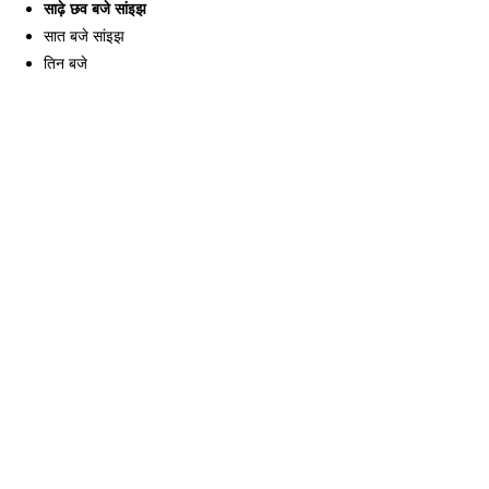
साढ़े छव बजे सांइझ
सात बजे सांइझ
तिन बजे