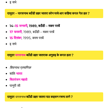
इ सभे
दामुदर – पारसनाथ बउँडी डहर जातरा कोन परबे आर कहिया करल गेल हल ?
14–
15 जनवरी
, 1989, बउँडी – मकर परबें
17 फरवरी
, 1989, बउँडी – मकर परबें
15 दिसंबर
, 1995, करम परबें
इ सभे
दामुदर
पारसनाथ
बउँडी डहर जातराक अगुवाइ के करल हला ?
शिवनाथ प्रमाणिक
शांति
भारत
चितरंजन महतो
पानुरी जी
दामुदर
पारसनाथ
बउँडी डहर जातरा पाठ कइसन रचना लागे ?