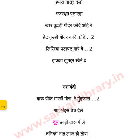
हमरां नात्र देलो
गजरधूम पटासूम
उपर कुल्ही गीदर कांदे ओहे रे
हेंट कुल्ही गीदर कांदे कोहे… 2
लिखिया पटापट मारे दे… 2
झक्का झुमइर खेले दे
www.sarkarilibrary.in
नशाबंदी
दारू पीके मारलें मोरा, रे मुंहजारा …2
→
गाइ-भंइस बेच देले
दूध
छाड़ी दारू पीलें
तनिको नाइ लाज हो तोरा ।