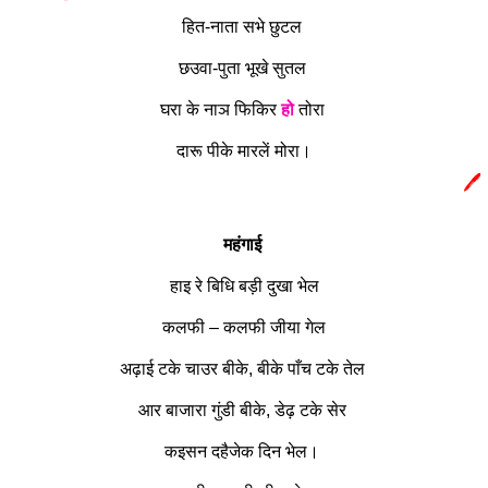
हित-नाता सभे छुटल
छउवा-पुता भूखे सुतल
घरा के नाञ फिकिर
हो
तोरा
दारू पीके मारलें मोरा।
🖊️
महंगाई
हाइ रे बिधि बड़ी दुखा भेल
कलफी – कलफी जीया गेल
अढ़ाई टके चाउर बीके, बीके पाँच टके तेल
आर बाजारा गुंडी बीके, डेढ़ टके सेर
कइसन दहैजेक दिन भेल।