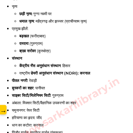
नृत्य
छड़ी नृत्य:
गुग्गा नवमी पर
धमाल नृत्य
: महेंद्रगढ़ और झज्जर (प्राचीनतम नृत्य)
प्रमुख झीलें:
बड़खल
(फरीदाबाद)
दमदमा
(गुरुग्राम)
ब्रह्म सरोवर
(कुरुक्षेत्र)
संस्थान
केंद्रीय भैंस अनुसंधान संस्थान
: हिसार
राष्ट्रीय
डेयरी अनुसंधान संस्थान (NDRI): करनाल
www.sarkarilibrary.in
पीतल नगरी
: रेवाड़ी
बुनकरों का शहर
: पानीपत
साइबर सिटी/मिलेनियम सिटी
: गुरुग्राम
अंबाला: मिक्सर सिटी/वैज्ञानिक उपकरणों का शहर
→
यमुनानगर: पेपर सिटी
हरियाणा
का हृदय: जींद
धान का कटोरा: करनाल
पिंजौर गार्डन: यादवेंद्र गार्डन (पंचकूला)