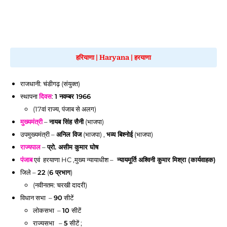
हरियाणा
|
Haryana
|
हरयाणा
राजधानी: चंडीगढ़ (संयुक्त)
स्थापना
दिवस
:
1 नवम्बर 1966
(17वां राज्य, पंजाब से अलग)
मुख्यमंत्री
–
नायब सिंह सैनी
(भाजपा)
उपमुख्यमंत्री –
अनिल विज
(भाजपा) ,
भव्य बिश्नोई
(भाजपा)
राज्यपाल
–
प्रो. असीम कुमार घोष
पंजाब
एवं हरयाणा HC ,मुख्य न्यायाधीश –
न्यायमूर्ति अश्विनी कुमार मिश्रा (कार्यवाहक)
जिले –
22
(
6 प्रभाग
)
(नवीनतम: चरखी दादरी)
विधान सभा –
90
सीटें
लोकसभा –
10
सीटें
राज्यसभा –
5
सीटें ;