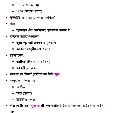
1556
(अकबर-हेमू)
1761
(अब्दाली-मराठा)
कुरुक्षेत्र
: महाभारत युद्ध स्थल, ‘धर्मक्षेत्र’
मेला
सूरजकुंड
:
फरीदाबाद
(हस्तशिल्प, फरवरी में)
मेला
राष्ट्रीय उद्यान/अभयारण्य
सुल्तानपुर पक्षी अभयारण्य
: गुरुग्राम
कालेसर राष्ट्रीय उद्यान
: यमुनानगर
हड़प्पा स्थल:
राखीगढ़ी
(हिसार – सबसे बड़ा)
बनावली
(फतेहाबाद)
खिलाड़ी हब:
भिवानी
(
बॉक्सिंग का मिनी
क्यूबा
)
प्रमुख ताप बिजली घर:
पानीपत
खेदर
(हिसार)
झाड़ली
(झज्जर)
सीही
(
फरीदाबाद
):
सूरदास
की जन्मस्थली
कर्क रेखा के निकटतम: हरियाणा का दक्षिणी
भाग