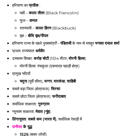
हरियाणा
का
प्रतीक
:
पक्षी –
काला तीतर
(Black Francolin)
फूल –
कमल
स्तनपायी –
काला हिरण
(Blackbuck)
वृक्ष –
बोधि वृक्ष/पीपल
हरियाणा
राज्य के पहले
–
पंडितजी
के नाम से मशहूर
भगवत दयाल शर्मा
मुख्यमंत्री
प्रथम
:
धर्मवीर
राज्यपाल
उच्चतम शिखर:
करोह चोटी
(1514 मीटर,
मोरनी हिल्स
)
मोरनी हिल्स: पंचकूला (एकमात्र पहाड़ी क्षेत्र)
प्रमुख नदियाँ:
यमुना
(पूर्वी सीमा),
घग्गर
,
मारकंडा
,
साहिबी
सबसे बड़ा जिला (क्षेत्रफल):
सिरसा
सबसे छोटा जिला (क्षेत्रफल):
फरीदाबाद
सर्वाधिक साक्षरता:
गुरुग्राम
न्यूनतम साक्षरता:
मेवात (नूंह)
लिंगानुपात
:
सबसे कम (भारत में)
, सर्वाधिक रेवाड़ी में
पानीपत
के युद्ध
:
1526
(बाबर-लोधी)