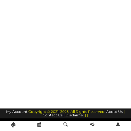
My Account
Copyright © 2021–2025. All Rights Reserved.
About Us
|
Contact Us
|
Disclaimer
| |
🏠
📰
🔍
📢
👤