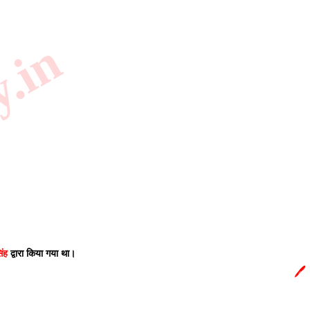
y.in
िंह
 द्वारा किया गया था। 
🖊️