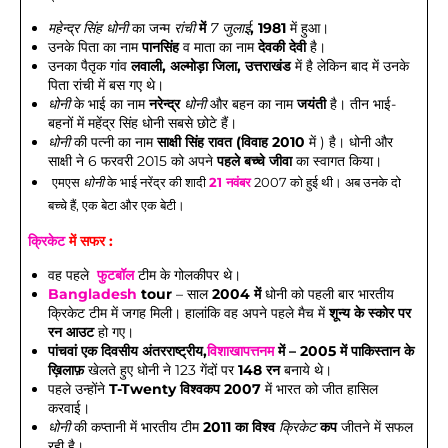
महेन्द्र सिंह धोनी
 का जन्म 
रांची
 में 
7 जुलाई
, 1981
 में हुआ। 
उनके पिता का नाम 
पानसिंह
 व माता का नाम
 देवकी देवी 
है। 
उनका पैतृक गांव 
लवाली, अल्मोड़ा जिला, उत्तराखंड
 में है लेकिन बाद में उनके 
पिता रांची में बस गए थे। 
धोनी
 के भाई का नाम 
नरेन्द्र 
धोनी
और बहन का नाम
 जयंती
 है। तीन भाई-
बहनों में महेंद्र सिंह धोनी सबसे छोटे हैं। 
धोनी
 की पत्नी का नाम
 साक्षी सिंह रावत (विवाह 2010
 में ) है। धोनी और 
साक्षी ने 6 फरवरी 2015 को अपने 
पहले बच्चे जीवा
 का स्वागत किया।
एमएस 
धोनी
 के भाई नरेंद्र की शादी 
21 नवंबर
 2007 को हुई थी। अब उनके दो 
बच्चे हैं, एक बेटा और एक बेटी।
क्रिकेट
 में सफर : 
वह पहले  
फुटबॉल
 टीम के गोलकीपर थे। 
Bangladesh
 tour
 – साल 
2004 में
 धोनी को पहली बार भारतीय 
क्रिकेट टीम में जगह मिली। हालांकि वह अपने पहले मैच में 
शून्य के स्कोर पर 
रन आउट
 हो गए। 
पांचवां एक दिवसीय अंतरराष्ट्रीय,
विशाखापत्तनम
 में – 2005 में पाकिस्तान के 
ख़िलाफ़
 खेलते हुए धोनी ने 123 गेंदों पर 
148 रन
 बनाये थे। 
पहले उन्होंने 
T-Twenty विश्वकप 2007
 में भारत को जीत हासिल 
करवाई। 
धोनी
 की कप्तानी में भारतीय टीम 
2011 का विश्व 
क्रिकेट
 कप
 जीतने में सफल 
रही है। 