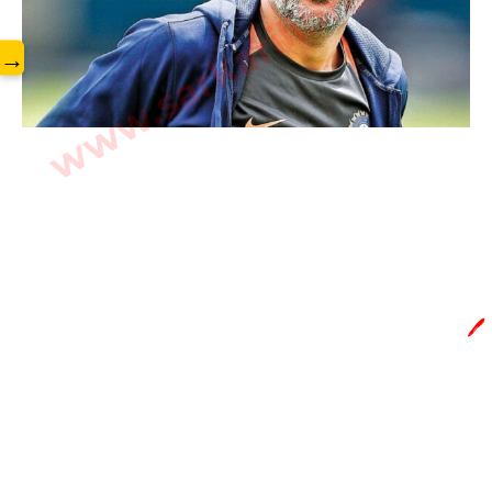
www.sarkarilibrary.in
→
🖊️