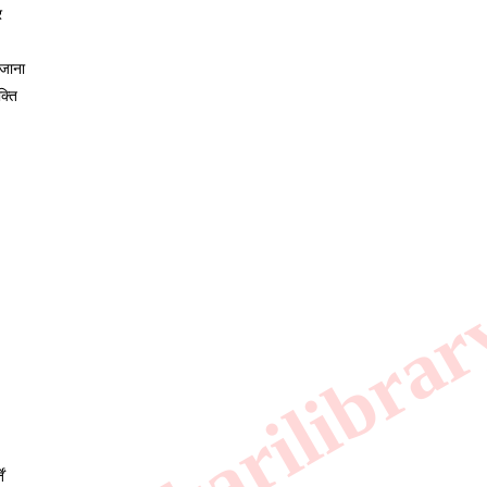
र 
 जाना 
क्ति
.sarkarilibrar
ं 