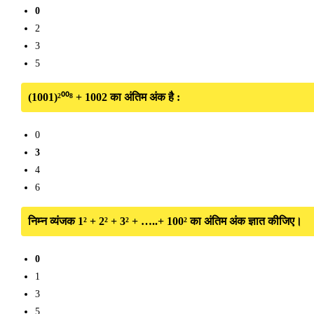
0
2
3
5
(1001)²⁰⁰⁸ + 1002 का अंतिम अंक है :
0
3
4
6
निम्न व्यंजक 1² + 2² + 3² + …..+ 100² का अंतिम अंक ज्ञात कीजिए।
0
1
3
5