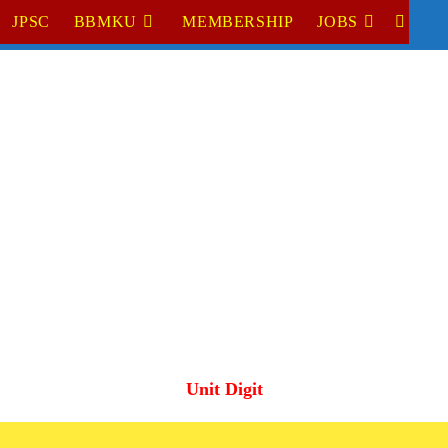
JPSC
BBMKU
MEMBERSHIP
JOBS
TOGGL
WEBSI
SEARC
Unit Digit