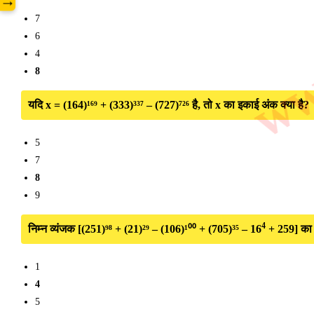
www
→
7
6
4
8
यदि x = (164)¹⁶⁹ + (333)³³⁷ – (727)⁷²⁶ है, तो x का इकाई अंक क्या है?
5
7
8
9
4
निम्न व्यंजक [(251)⁹⁸ + (21)²⁹ – (106)¹⁰⁰ + (705)³⁵ – 16
+ 259] का 
1
4
5