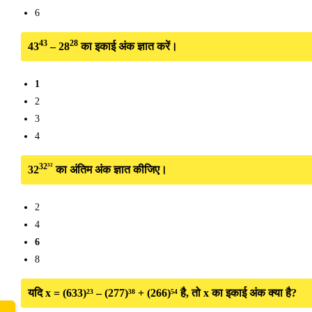
6
43
28
43
– 28
का इकाई अंक ज्ञात करें।
1
2
3
4
32³²
32
का अंतिम अंक ज्ञात कीजिए।
2
4
6
8
यदि x = (633)²³ – (277)³⁸ + (266)⁵⁴ है, तो x का इकाई अंक क्या है?