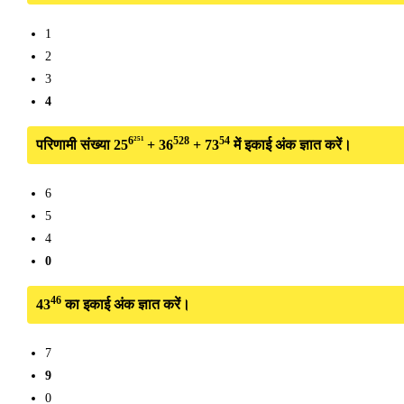
1
2
3
4
6²⁵¹
528
54
परिणामी संख्या 25
+ 36
+ 73
में इकाई अंक ज्ञात करें।
6
5
4
0
46
43
का इकाई अंक ज्ञात करें।
7
9
0