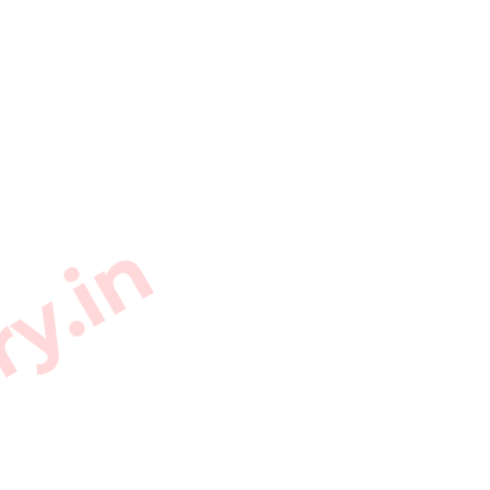
ry.in