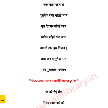
हमर बात माइन ले
पुरानेक रीती चलिहे नाञ
भूत देताक मानिहॅ नाञ
मानेक पहिले भेउ जान
वाढतो तोर बुध गियान |
तोञ कर मानुसेक मान
डर पुलकाक भागवान
www.sarkarilibrary.in
“©www.sarkarilibrary.in”
जे डरे सेहे मोरे
→
निडर लोकनाही हरे