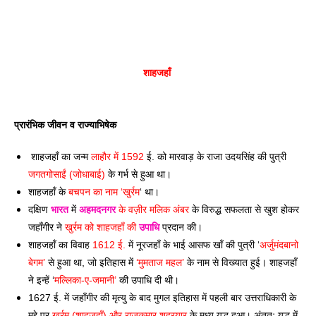
शाहजहाँ 
प्रारंभिक जीवन व राज्याभिषेक 
शाहजहाँ का जन्म 
लाहौर में 1592
 ई. को मारवाड़ के राजा उदयसिंह की पुत्री 
जगतगोसाईं (जोधाबाई)
 के गर्भ से हुआ था। 
शाहजहाँ के 
बचपन का नाम ‘खुर्रम
‘ था। 
दक्षिण 
भारत
 में 
अहमदनगर
 के वज़ीर मलिक अंबर
 के विरुद्ध सफलता से खुश होकर 
जहाँगीर ने 
खुर्रम को शाहजहाँ की 
उपाधि
 प्रदान की। 
शाहजहाँ का विवाह 
1612 ई.
 में नूरजहाँ के भाई आसफ खाँ की पुत्री ‘
अर्जुमंदबानो 
बेगम’ 
से हुआ था, जो इतिहास में
 ‘मुमताज महल’
 के नाम से विख्यात हुई। शाहजहाँ 
ने इन्हें ‘
मल्लिका-ए-जमानी’
 की उपाधि दी थी। 
1627 ई. में जहाँगीर की मृत्यु के बाद मुगल इतिहास में पहली बार उत्तराधिकारी के 
मुद्दे पर 
खुर्रम (शाहजहाँ) और राजकुमार शहरयार
 के मध्य युद्ध हुआ। अंततः युद्ध में 