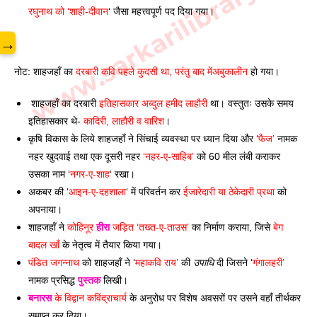
www.sarkarilibrary.in
रघुनाथ को ‘शाही-दीवान
‘ जैसा महत्त्वपूर्ण पद दिया गया। 
→
नोट: शाहजहाँ का 
दरबारी कवि पहले कुदसी था, परंतु बाद मेंअबुकालीन
 हो गया। 
 शाहजहाँ का दरबारी 
इतिहासकार अब्दुल हमीद लाहौरी
 था। वस्तुतः उसके समय 
इतिहासकार थे- 
कादिरी, लाहौरी व वारिश
। 
कृषि विकास के लिये शाहजहाँ ने सिंचाई व्यवस्था पर ध्यान दिया और ‘
फैज’
 नामक 
नहर खुदवाई तथा एक दूसरी नहर 
‘नहर-ए-साहिब’
 को 60 मील लंबी कराकर 
उसका नाम ‘
नगर-ए-शाह
‘ रखा। 
अकबर की ‘
आइन-ए-दहशाला
‘ में परिवर्तन कर 
ईजारेदारी या ठेकेदारी प्रथा
 को 
अपनाया। 
शाहजहाँ ने 
कोहिनूर 
हीरा
 जड़ित ‘तख्त-ए-ताउस’ 
का निर्माण कराया, जिसे 
बेग 
बादल खाँ
 के नेतृत्व में तैयार किया गया। 
पंडित जगन्नाथ
 को शाहजहाँ ने ‘
महाकवि राय’ 
की 
उपाधि
 दी जिसने ‘
गंगालहरी’ 
नामक प्रसिद्ध 
पुस्तक
 लिखी। 
बनारस
 के विद्वान कविंद्राचार्य
 के अनुरोध पर विशेष अवसरों पर उसने वहाँ तीर्थकर 
समाप्त कर दिया। 