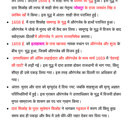
कर लिया। अप्रैल 
1658 ई.
 में शाही सेना से 
धरमत का युद्ध
 हुआ। इस युद्ध में 
दारा शिकोह की तरफ से शाही सेना का नेतृत्व 
जोधपुर
 के राजा जसवंत सिंह व 
कासिम खाँ
 ने किया। इस युद्ध में अंततः शाही सेना पराजित हुई। 
1658 ई.
 में दारा शिकोह 
सामगढ़ के युद्ध
 में औरंगजेब के हाथों पराजित हुआ। 
औरंगजेब ने धोखे से मुराद को भी कैद कर लिया। सामूगढ़ के युद्ध में विजय के बाद 
सर्वप्रथम 
दिल्ली
 में औरंगजेब ने अपना राज्याभिषेक
 कराया। 
1659 ई.
 को 
इलाहाबाद
 के पास खाजवा
 नामक स्थान पर 
औरंगजेब और शुजा
 के 
बीच पुनः युद्ध हुआ, जिसमें औरंगजेब की विजय हुई।
उत्तराधिकार की अंतिम लड़ाई
दारा और औरंगज़ेब के मध्य मार्च 1659
 में ‘
देवराई 
की घाटी
‘ में लड़ी गई। इस युद्ध में दारा हताश होकर राजधानी से भाग गया, किंतु 
शीघ्र ही उसे पकड़ लिया गया। इस तरह औरंगजेब का दिल्ली पर अधिकार हो 
गया। 
अंततः मुराद और दारा को मृत्युदंड दे दिया 
गया
, जबकि शाहशुजा की मृत्यु अज्ञात 
परिस्थितियों में हुई। इस प्रकार औरंगजेब ने उत्तराधिकार के युद्ध में विजयी होकर 
मुगल साम्राज्य के शासन का पद भार ग्रहण किया। 
दारा शिकोह के पुत्र सुलेमान शिकोह
 ने भागकर 
गढ़वाल में
 शरण ली किंतु कुछ 
समय बाद ही पकड़ा और कैद में उसे धीरे-धीरे जहर देकर मार दिया गया। 