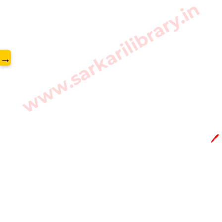
www.sarkarilibrary.in
→
🖊️