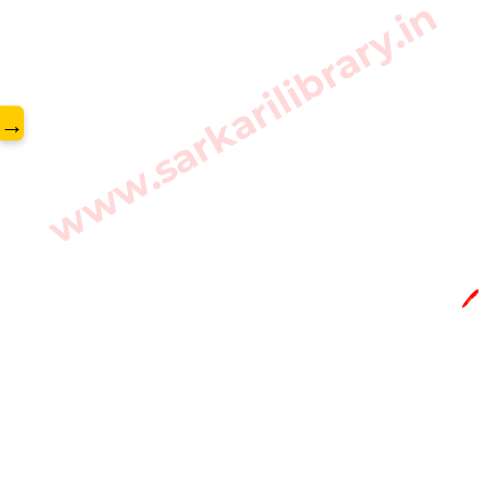
www.sarkarilibrary.in
→
🖊️